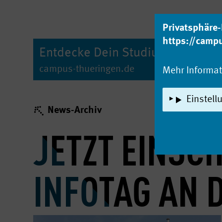
zum Inhalt
Privatsphäre-
https://camp
Entdecke Dein Studium!
campus-thueringen.de
Mehr Informa
Einstell
News-Archiv
JETZT EINSC
INFOTAG AN 