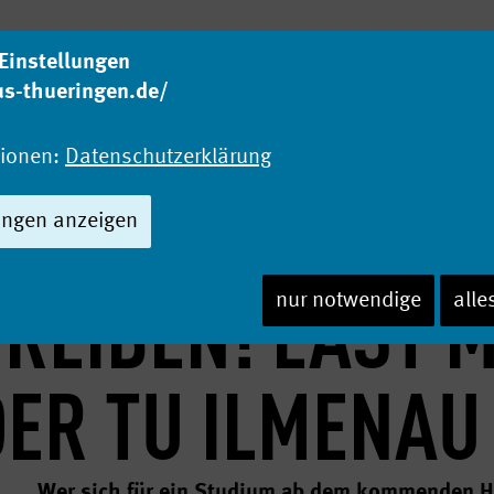
Einstellungen
us-thueringen.de/
Was studieren?
Wo
Studienangebot
Ho
tionen:
Datenschutzerklärung
ungen anzeigen
HREIBEN! LAST 
nur notwendige
alle
DER TU ILMENAU
Wer sich für ein Studium ab dem kommenden Her