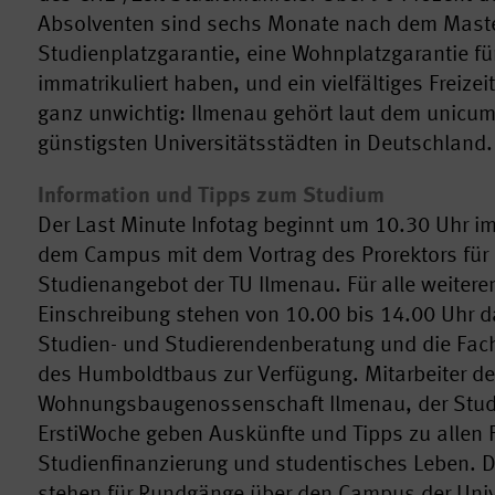
Absolventen sind sechs Monate nach dem Maste
Studienplatzgarantie, eine Wohnplatzgarantie für
immatrikuliert haben, und ein vielfältiges Freize
ganz unwichtig: Ilmenau gehört laut dem unicu
günstigsten Universitätsstädten in Deutschland.
Information und Tipps zum Studium
Der Last Minute Infotag beginnt um 10.30 Uhr
dem Campus mit dem Vortrag des Prorektors für 
Studienangebot der TU Ilmenau. Für alle weiter
Einschreibung stehen von 10.00 bis 14.00 Uhr d
Studien- und Studierendenberatung und die Fac
des Humboldtbaus zur Verfügung. Mitarbeiter d
Wohnungsbaugenossenschaft Ilmenau, der Studi
ErstiWoche geben Auskünfte und Tipps zu allen
Studienfinanzierung und studentisches Leben. 
stehen für Rundgänge über den Campus der Univ