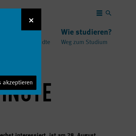
Navigation 
×
 studieren?
Wie studieren?
und
chschulen
//
Städte
Weg zum Studium
MINUTE
s akzeptieren
bst interessiert, ist am 28. August