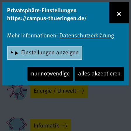
zum Inhalt
Entdecke Dein Studium!
×
Privatsphäre-Einstellungen
Naviga
https://campus-thueringen.de/
LUST, DIE WELT ZU VERBESSER
LUST, DIE WELT ZU
Mehr Informationen:
Datenschutzerklärung
VERBESSERN?
Einstellungen anzeigen
Dann werde jetzt aktiv und klick’ auf den
Bereich, der dich interessiert:
nur notwendige
alles akzeptieren
Energie / Umwelt
Informatik