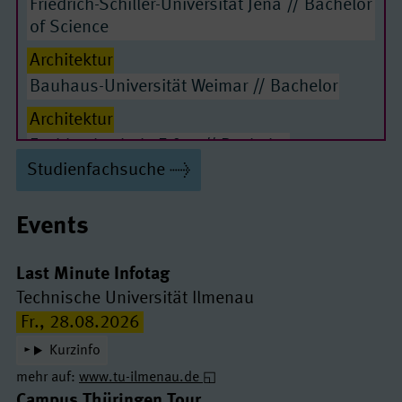
Friedrich-Schiller-Universität Jena // Bachelor
of Science
Architektur
Bauhaus-Universität Weimar // Bachelor
Architektur
Fachhochschule Erfurt // Bachelor
Studienfachsuche
Augenoptik/ Optometrie
Ernst-Abbe-Hochschule Jena // Bachelor
Events
Bauingenieurwesen
Fachhochschule Erfurt // Bachelor
Last Minute Infotag
Bauingenieurwesen
Technische Universität Ilmenau
Fr., 28.08.2026
Bauhaus-Universität Weimar // Bachelor
Kurzinfo
Betriebswirtschaftslehre mit technischer
mehr auf:
www.tu-ilmenau.de
Orientierung
Campus Thüringen Tour