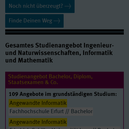
Noch nicht überzeugt?
Finde Deinen Weg
StudyLife - Ausstattung | Sagt mal Lauren & Hannes, was passiert im
Labor?
Gesamtes Studienangebot Ingenieur-
und Naturwissenschaften, Informatik
und Mathematik
Studienangebot Bachelor, Diplom,
Staatsexamen & Co.
Youtube/ Video: erlauben
109 Angebote im grundständigen Studium:
Quelle:
www.youtube-nocookie.com
Angewandte Informatik
Fachhochschule Erfurt // Bachelor
Angewandte Informatik