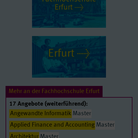
Erfurt
Erfurt
Mehr an der Fachhochschule Erfurt
17 Angebote (weiterführend):
Angewandte Informatik
Master
Applied Finance and Accounting
Master
Architektur
Master