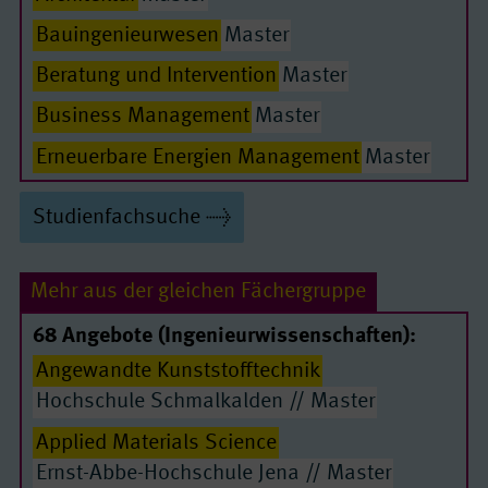
Bauingenieurwesen
Master
Beratung und Intervention
Master
Passende Seiten
Business Management
Master
Erneuerbare Energien Management
Master
Internationale Soziale Arbeit
Master
Studienfachsuche
Landschaftsarchitektur
Master
Management von Forstbetrieben
Master
Mehr aus der gleichen Fächergruppe
Nachhaltige Gebäude- und Energiesysteme
68 Angebote (Ingenieurwissenschaften):
Master
Angewandte Kunststofftechnik
Nachhaltiger Pflanzenbau in Forschung und
Hochschule Schmalkalden // Master
Praxis
Applied Materials Science
Master
Ernst-Abbe-Hochschule Jena // Master