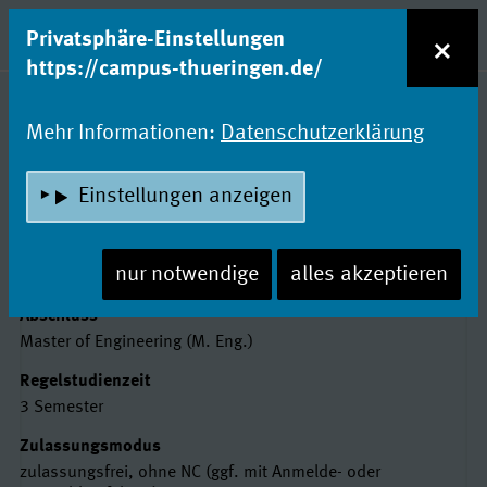
zum Inhalt
Entdecke Dein Studium!
×
Privatsphäre-Einstellungen
Naviga
https://campus-thueringen.de/
Studienfachsuche
Mehr Informationen:
Datenschutzerklärung
NACHHALTIGE GEBÄUDE- UND
Einstellungen anzeigen
ENERGIESYSTEME
Fachhochschule Erfurt
nur notwendige
alles akzeptieren
Basisdaten
Abschluss
Master of Engineering (M. Eng.)
Regelstudienzeit
3 Semester
Zulassungsmodus
zulassungsfrei, ohne NC (ggf. mit Anmelde- oder