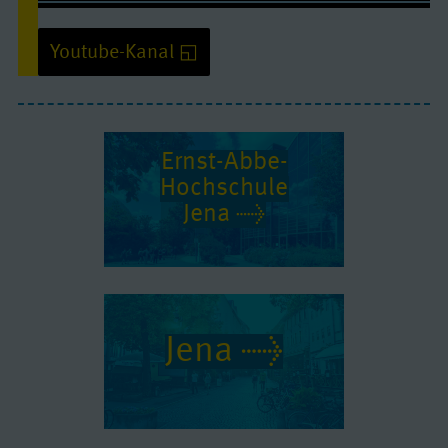
Michael studiert Laser- und Optotechnologien an der Ernst-Abbe-
Hochschule Jena
Youtube-Kanal
Ernst-Abbe-
Youtube/ Video: erlauben
Hochschule
Jena
Quelle:
www.youtube-nocookie.com
Jena