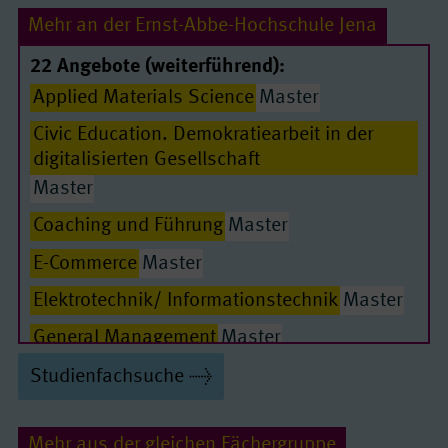
Mehr an der Ernst-Abbe-Hochschule Jena
22 Angebote (weiterführend):
Applied Materials Science
Master
Civic Education. Demokratiearbeit in der
digitalisierten Gesellschaft
Master
Coaching und Führung
Master
E-Commerce
Master
Passende Seiten
Elektrotechnik/ Informationstechnik
Master
General Management
Master
General Management (MBA)
Master
Studienfachsuche
Health Care Management
Master
Mehr aus der gleichen Fächergruppe