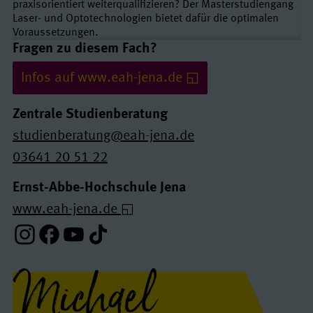
praxisorientiert weiterqualifizieren? Der Masterstudiengang
Laser- und Optotechnologien bietet dafür die optimalen
Voraussetzungen.
Links und Kontakte
Fragen zu diesem Fach?
Infos auf www.eah-jena.de
Zentrale Studienberatung
studienberatung@eah-jena.de
03641 20 51 22
Ernst-Abbe-Hochschule Jena
www.eah-jena.de
Instagram-Profil
Facebook-Profil
Youtube-Profil
Tiktok-Profil
Michael
Interview(s)