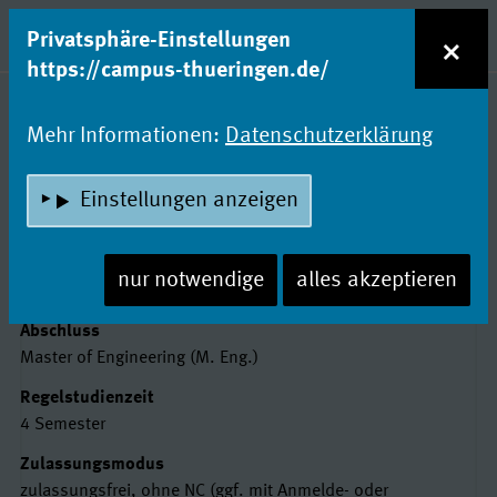
zum Inhalt
Entdecke Dein Studium!
×
Privatsphäre-Einstellungen
Naviga
https://campus-thueringen.de/
Studienfachsuche
Mehr Informationen:
Datenschutzerklärung
LASER- UND
Einstellungen anzeigen
OPTOTECHNOLOGIEN
Ernst-Abbe-Hochschule Jena
nur notwendige
alles akzeptieren
Basisdaten
Abschluss
Master of Engineering (M. Eng.)
Regelstudienzeit
4 Semester
Zulassungsmodus
zulassungsfrei, ohne NC (ggf. mit Anmelde- oder