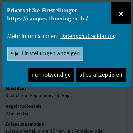
zum Inhalt
Entdecke Dein Studium!
×
Privatsphäre-Einstellungen
Naviga
https://campus-thueringen.de/
Studienfachsuche
Mehr Informationen:
Datenschutzerklärung
REGENERATIVE
Einstellungen anzeigen
ENERGIETECHNIK
Hochschule Nordhausen
nur notwendige
alles akzeptieren
Basisdaten
Abschluss
Bachelor of Engineering (B. Eng.)
Regelstudienzeit
7 Semester
Zulassungsmodus
zulassungsfrei, ohne NC (ggf. mit Anmelde- oder