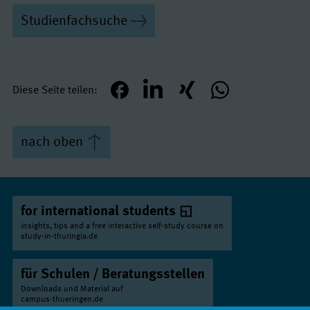
Bauingenieurwesen
Studienfachsuche
Fachhochschule Erfurt // Bachelor
Bauingenieurwesen
Bauhaus-Universität Weimar // Bachelor
Diese Seite teilen
teilen
mitteilen
teilen
teilen
Biomedizinische Technik
Technische Universität Ilmenau // Bachelor
nach oben
Biotechnische Chemie
Technische Universität Ilmenau // Bachelor
Biotechnologie
for international students
Ernst-Abbe-Hochschule Jena // Bachelor
insights, tips and a free interactive self-study course on
E-Commerce
study-in-thuringia.de
Ernst-Abbe-Hochschule Jena // Bachelor
für Schulen / Beratungsstellen
Elektrotechnik und Elektronik
Downloads und Material auf
campus-thueringen.de
Hochschule Nordhausen // Bachelor