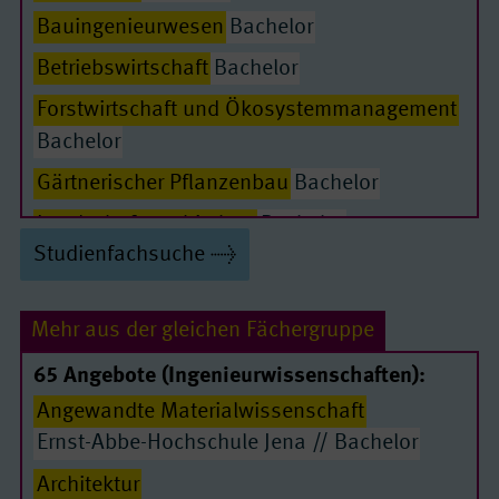
Bauingenieurwesen
Bachelor
Betriebswirtschaft
Bachelor
Forstwirtschaft und Ökosystemmanagement
Passende Seiten
Bachelor
Gärtnerischer Pflanzenbau
Bachelor
Landschaftsarchitektur
Bachelor
Studienfachsuche
Leiten und Führen in der Kindheitspädagogik
Bachelor
Mehr aus der gleichen Fächergruppe
Nachhaltige Gebäude- und Energiesysteme
Bachelor
65 Angebote (Ingenieurwissenschaften):
Angewandte Materialwissenschaft
Pädagogik der Kindheit
Bachelor
Ernst-Abbe-Hochschule Jena // Bachelor
Soziale Arbeit
Bachelor
Architektur
Stadt- und Raumplanung_Fundamente