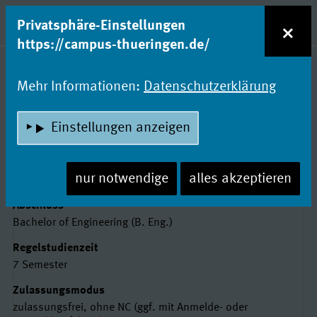
zum Inhalt
Entdecke Dein Studium!
×
Privatsphäre-Einstellungen
Naviga
https://campus-thueringen.de/
Studienfachsuche
Mehr Informationen:
Datenschutzerklärung
NACHHALTIGE GEBÄUDE- UND
Einstellungen anzeigen
ENERGIESYSTEME
Fachhochschule Erfurt
nur notwendige
alles akzeptieren
Basisdaten
Abschluss
Bachelor of Engineering (B. Eng.)
Regelstudienzeit
7 Semester
Zulassungsmodus
zulassungsfrei, ohne NC (ggf. mit Anmelde- oder