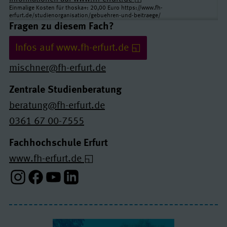
Einmalige Kosten für thoska+: 20,00 Euro https://www.fh-
erfurt.de/studienorganisation/gebuehren-und-beitraege/
Links und Kontakte
Fragen zu diesem Fach?
Infos auf www.fh-erfurt.de
mischner@fh-erfurt.de
Zentrale Studienberatung
beratung@fh-erfurt.de
0361 67 00-7555
Fachhochschule Erfurt
www.fh-erfurt.de
Instagram-Profil
Facebook-Profil
Youtube-Profil
Linkedin-Profil