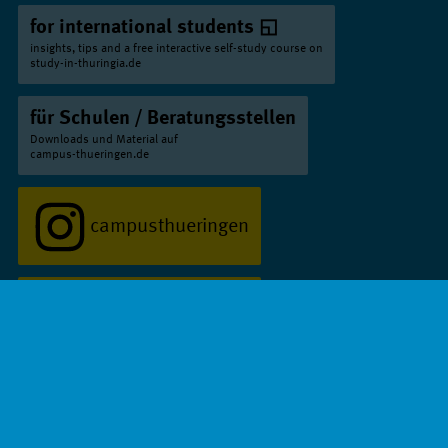
Biotechnologie
for international students
Ernst-Abbe-Hochschule Jena // Bachelor
insights, tips and a free interactive self-study course on
E-Commerce
study-in-thuringia.de
Ernst-Abbe-Hochschule Jena // Bachelor
für Schulen / Beratungsstellen
Elektrotechnik und Elektronik
Downloads und Material auf
campus-thueringen.de
Hochschule Nordhausen // Bachelor
Elektrotechnik und Informationstechnik
campusthueringen
Technische Universität Ilmenau // Bachelor
Elektrotechnik und Informationstechnik
Hochschule Schmalkalden // Bachelor
campusthueringen
Elektrotechnik und Informationstechnik
Hochschule Schmalkalden // Bachelor
Elektrotechnik/ Automatisierungstechnik
Impressum
Datenschutz
Barrierefreiheit
Duale Hochschule Gera-Eisenach // Bachelor