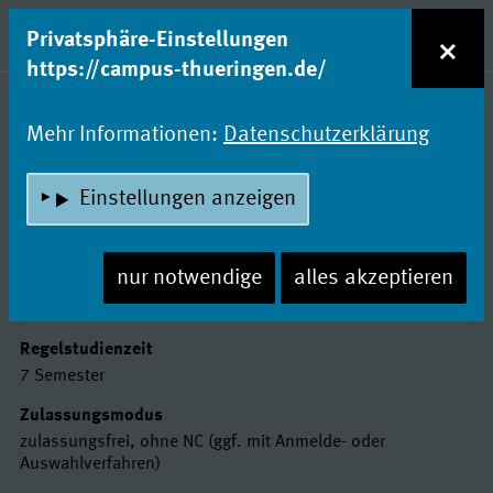
zum Inhalt
Entdecke Dein Studium!
×
Privatsphäre-Einstellungen
Naviga
https://campus-thueringen.de/
Studienfachsuche
Mehr Informationen:
Datenschutzerklärung
UMWELT-ENGINEERING
Einstellungen anzeigen
Hochschule Nordhausen
nur notwendige
alles akzeptieren
Basisdaten
Abschluss
Bachelor of Engineering (B. Eng.)
Regelstudienzeit
7 Semester
Zulassungsmodus
zulassungsfrei, ohne NC (ggf. mit Anmelde- oder
Auswahlverfahren)