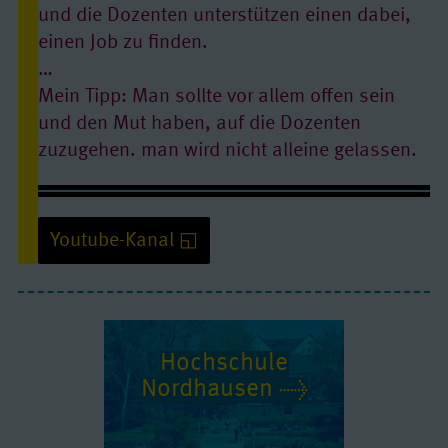
und die Dozenten unterstützen einen dabei,
einen Job zu finden.
…
Mein Tipp: Man sollte vor allem offen sein
und den Mut haben, auf die Dozenten
zuzugehen. man wird nicht alleine gelassen.
Franziska studiert Umwelt- und Recyclingtechnik an der Hochschule
Nordhausen
Youtube-Kanal
Hochschule
Youtube/ Video: erlauben
Nordhausen
Quelle:
www.youtube-nocookie.com