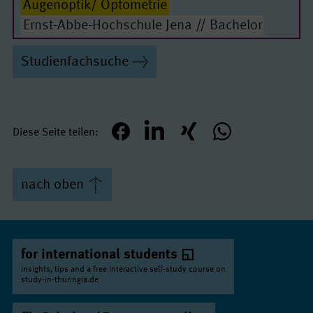
und Umwelt
Augenoptik/ Optometrie
Bachelor
Ernst-Abbe-Hochschule Jena // Bachelor
Bauingenieurwesen
Studienfachsuche
Fachhochschule Erfurt // Bachelor
Bauingenieurwesen
Bauhaus-Universität Weimar // Bachelor
Diese Seite teilen
teilen
mitteilen
teilen
teilen
Biomedizinische Technik
Technische Universität Ilmenau // Bachelor
nach oben
Biotechnische Chemie
Technische Universität Ilmenau // Bachelor
Biotechnologie
for international students
Ernst-Abbe-Hochschule Jena // Bachelor
insights, tips and a free interactive self-study course on
E-Commerce
study-in-thuringia.de
Ernst-Abbe-Hochschule Jena // Bachelor