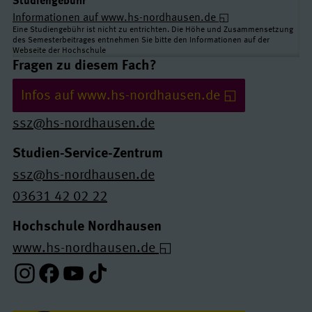
Studiengebühr
Informationen auf www.hs-nordhausen.de
Eine Studiengebühr ist nicht zu entrichten. Die Höhe und Zusammensetzung
des Semesterbeitrages entnehmen Sie bitte den Informationen auf der
Webseite der Hochschule
Links und Kontakte
Fragen zu diesem Fach?
Infos auf www.hs-nordhausen.de
ssz@hs-nordhausen.de
Studien-Service-Zentrum
ssz@hs-nordhausen.de
03631 42 02 22
Hochschule Nordhausen
www.hs-nordhausen.de
Instagram-Profil
Facebook-Profil
Youtube-Profil
Tiktok-Profil