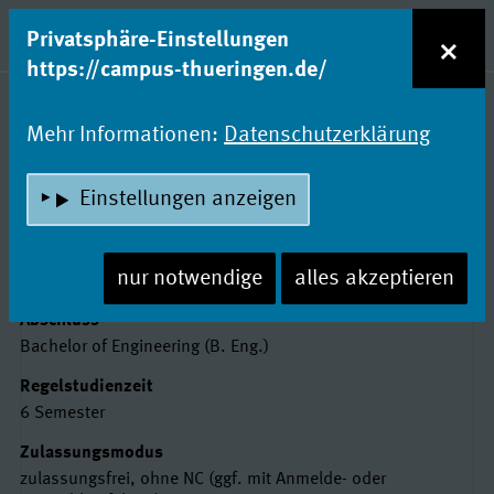
zum Inhalt
Entdecke Dein Studium!
×
Privatsphäre-Einstellungen
Naviga
https://campus-thueringen.de/
Studienfachsuche
Mehr Informationen:
Datenschutzerklärung
ENGINEERING - MECHATRONIK
Einstellungen anzeigen
UND AUTOMATION
Duale Hochschule Gera-Eisenach
nur notwendige
alles akzeptieren
Basisdaten
Abschluss
Bachelor of Engineering (B. Eng.)
Regelstudienzeit
6 Semester
Zulassungsmodus
zulassungsfrei, ohne NC (ggf. mit Anmelde- oder