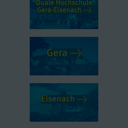
Duale Hochschule
Gera-Eisenach
Gera
Eisenach