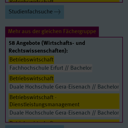
Betriebswirtschaft -
Digitalisierungsmanagement
Studienfachsuche
Bachelor
Betriebswirtschaft - Handel
Bachelor
Mehr aus der gleichen Fächergruppe
Betriebswirtschaft - Handelsmanagement
58 Angebote (Wirtschafts- und
Bachelor
Rechtswissenschaften):
Betriebswirtschaft - Handelsmanagement
Betriebswirtschaft
mit Schwerpunkt E-Commerce
Fachhochschule Erfurt // Bachelor
Bachelor
Betriebswirtschaft
Betriebswirtschaft - Immobilienwirtschaft
Duale Hochschule Gera-Eisenach // Bachelor
Bachelor
Betriebswirtschaft -
Betriebswirtschaft - Industrie
Bachelor
Dienstleistungsmanagement
Duale Hochschule Gera-Eisenach // Bachelor
Betriebswirtschaft - Industriemanagement
Bachelor
Betriebswirtschaft -