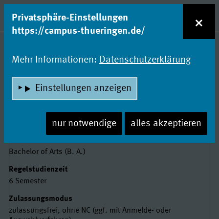
zum Inhalt
Entdecke Dein Studium!
×
Privatsphäre-Einstellungen
Naviga
https://campus-thueringen.de/
Studienfachsuche
Mehr Informationen:
Datenschutzerklärung
BETRIEBSWIRTSCHAFT -
DIENSTLEISTUNGSMANAGEMENT MIT
Einstellungen anzeigen
SCHWERPUNKT ENERGIEWIRTSCHAFT
Duale Hochschule Gera-Eisenach
nur notwendige
alles akzeptieren
Basisdaten
Abschluss
Bachelor of Arts (B. A.)
Regelstudienzeit
6 Semester
Zulassungsmodus
zulassungsfrei, ohne NC (ggf. mit Anmelde- oder