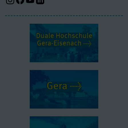
Instagram-Profil
Facebook-Profil
Youtube-Profil
Linkedin-Profil
Duale Hochschule
Gera-Eisenach
Gera