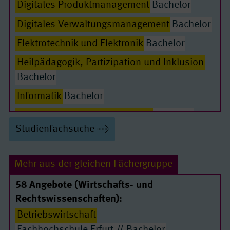
Digitales Produktmanagement
Bachelor
Digitales Verwaltungsmanagement
Bachelor
Elektrotechnik und Elektronik
Bachelor
Heilpädagogik, Partizipation und Inklusion
Passende Seiten
Bachelor
Informatik
Bachelor
Lehramt MINT für Regelschulen
Bachelor
Studienfachsuche
Maschinenbau
Bachelor
Öffentliche Betriebswirtschaft/ Public
Mehr aus der gleichen Fächergruppe
Management
Bachelor
58 Angebote (Wirtschafts- und
Rechtswissenschaften):
Regenerative Energietechnik
Bachelor
Betriebswirtschaft
Soziale Arbeit und Gesundheit
Bachelor