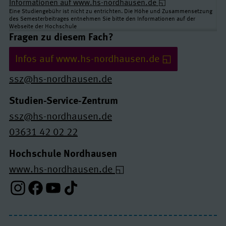
Informationen auf www.hs-nordhausen.de
Eine Studiengebühr ist nicht zu entrichten. Die Höhe und Zusammensetzung
des Semesterbeitrages entnehmen Sie bitte den Informationen auf der
Webseite der Hochschule
Links und Kontakte
Fragen zu diesem Fach?
Infos auf www.hs-nordhausen.de
ssz@hs-nordhausen.de
Studien-Service-Zentrum
ssz@hs-nordhausen.de
03631 42 02 22
Hochschule Nordhausen
www.hs-nordhausen.de
Instagram-Profil
Facebook-Profil
Youtube-Profil
Tiktok-Profil