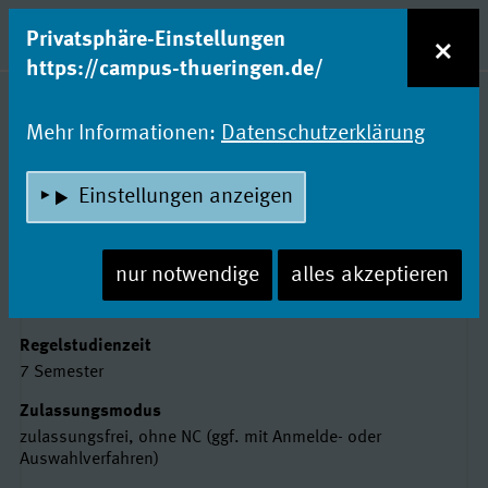
zum Inhalt
Entdecke Dein Studium!
×
Privatsphäre-Einstellungen
Naviga
https://campus-thueringen.de/
Studienfachsuche
Mehr Informationen:
Datenschutzerklärung
SOZIALMANAGEMENT
Einstellungen anzeigen
Hochschule Nordhausen
nur notwendige
alles akzeptieren
Basisdaten
Abschluss
Bachelor of Arts (B. A.)
Regelstudienzeit
7 Semester
Zulassungsmodus
zulassungsfrei, ohne NC (ggf. mit Anmelde- oder
Auswahlverfahren)