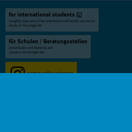
Betriebswirtschaft - Handelsmanagement
Duale Hochschule Gera-Eisenach // Bachelor
for international students
insights, tips and a free interactive self-study course on
Betriebswirtschaft - Handelsmanagement
study-in-thuringia.de
mit Schwerpunkt E-Commerce
Duale Hochschule Gera-Eisenach // Bachelor
für Schulen / Beratungsstellen
Downloads und Material auf
Betriebswirtschaft - Immobilienwirtschaft
campus-thueringen.de
Duale Hochschule Gera-Eisenach // Bachelor
Betriebswirtschaft - Industrie
campusthueringen
Duale Hochschule Gera-Eisenach // Bachelor
Betriebswirtschaft - Industriemanagement
Duale Hochschule Gera-Eisenach // Bachelor
campusthueringen
Betriebswirtschaft - International Business
Administration
Duale Hochschule Gera-Eisenach // Bachelor
Impressum
Datenschutz
Barrierefreiheit