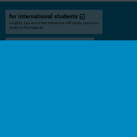
for international students
insights, tips and a free interactive self-study course on
study-in-thuringia.de
für Schulen / Beratungsstellen
Downloads und Material auf
campus-thueringen.de
campusthueringen
campusthueringen
Impressum
Datenschutz
Barrierefreiheit