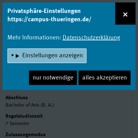
zum Inhalt
Entdecke Dein Studium!
×
Privatsphäre-Einstellungen
Naviga
https://campus-thueringen.de/
Studienfachsuche
Mehr Informationen:
Datenschutzerklärung
ÖFFENTLICHE
BETRIEBSWIRTSCHAFT/ PUBLIC
Einstellungen anzeigen
MANAGEMENT
nur notwendige
alles akzeptieren
Hochschule Nordhausen
Basisdaten
Abschluss
Bachelor of Arts (B. A.)
Regelstudienzeit
7 Semester
Zulassungsmodus