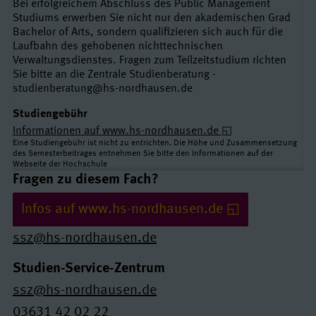
Bei erfolgreichem Abschluss des Public Management
Studiums erwerben Sie nicht nur den akademischen Grad
Bachelor of Arts, sondern qualifizieren sich auch für die
Laufbahn des gehobenen nichttechnischen
Verwaltungsdienstes. Fragen zum Teilzeitstudium richten
Sie bitte an die Zentrale Studienberatung -
studienberatung@hs-nordhausen.de
Studiengebühr
Informationen auf www.hs-nordhausen.de
Eine Studiengebühr ist nicht zu entrichten. Die Höhe und Zusammensetzung
des Semesterbeitrages entnehmen Sie bitte den Informationen auf der
Webseite der Hochschule
Links und Kontakte
Fragen zu diesem Fach?
Infos auf www.hs-nordhausen.de
ssz@hs-nordhausen.de
Studien-Service-Zentrum
ssz@hs-nordhausen.de
03631 42 02 22