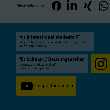
Erziehungswi
Computational
Diese Seite teilen
teilen
mitteilen
teilen
teil
Friedrich-Schi
European Lang
Computer Engi
Evolution, Ec
Computer Scie
Geographie
Ma
for international students
Data Science
Geoinformatik
insights, tips and a free interactive self-study course on
study-in-thuringia.de
Digital Engine
Geowissensch
Elektrochemie
Germanistisc
für Schulen / Beratungsstellen
Downloads und Material auf
Ernährungswi
Geschichte de
campus-thueringen.de
Friedrich-Schi
Geschichte de
Evolution, Ec
campusthueringen
Geschichte und
Friedrich-Schi
Gesellschafts
Geographie
Fr
Griechische un
Geoinformatik