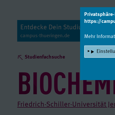
zum Inhalt
Privatsphäre-
https://camp
Entdecke Dein Studium!
campus-thueringen.de
Mehr Informa
Einstell
Studienfachsuche
BIOCHEM
Friedrich-Schiller-Universität J