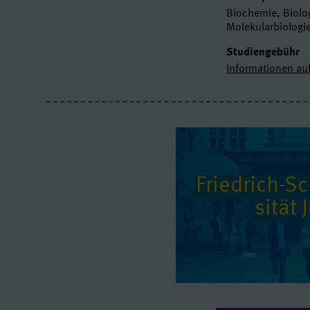
Biochemie, Biolo
Molekularbiologie
Studiengebühr
Informationen au
Friedrich-Sch
si­tät