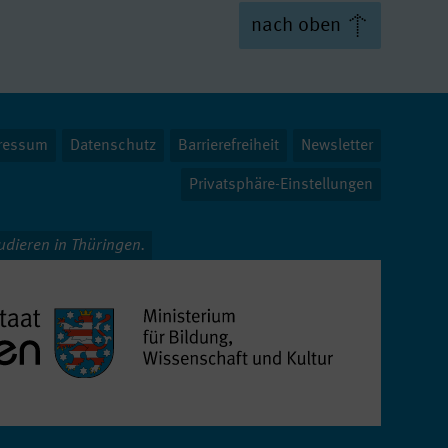
Master of Arts
nach oben
Arts
Master
 Master
ressum
Datenschutz
Barrierefreiheit
Newsletter
Privatsphäre-Einstellungen
ce
 // Master
tudieren in Thüringen.
ce