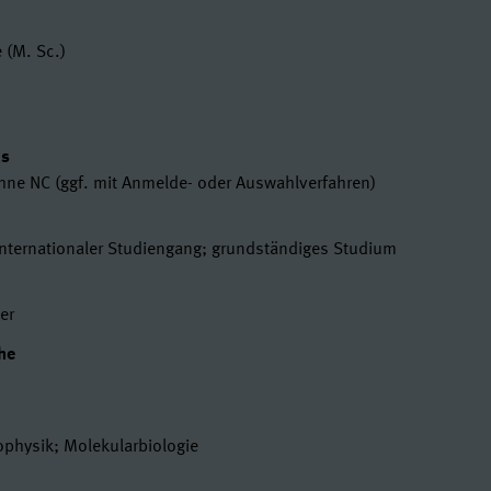
en
 (M. Sc.)
t
us
ohne NC (ggf. mit Anmelde- oder Auswahlverfahren)
Internationaler Studiengang; grundständiges Studium
er
he
ophysik; Molekularbiologie