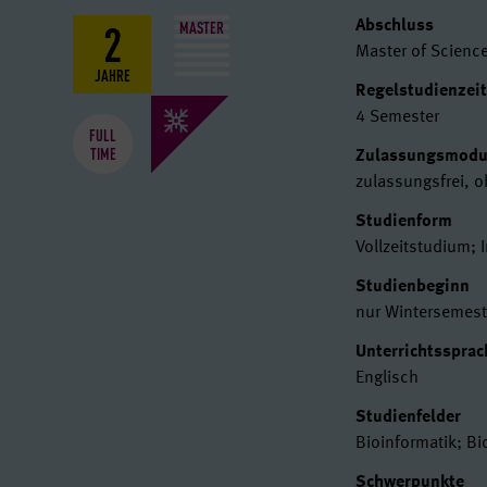
2
Basisdat
MASTER
Abschluss
Master of Science
JAHRE
Regelstudienzei
4 Semester
FULL
TIME
Zulassungsmod
zulassungsfrei, 
Studienform
Vollzeitstudium; 
Studienbeginn
nur Wintersemest
Unterrichtssprac
Englisch
Studienfelder
Bioinformatik; Bi
Schwerpunkte