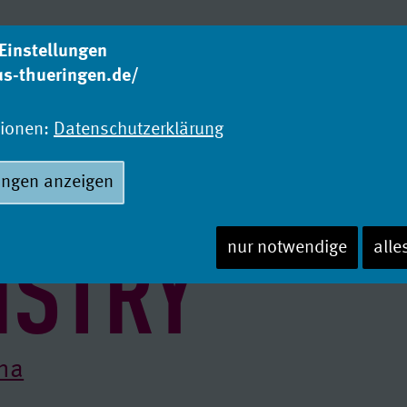
Einstellungen
us-thueringen.de/
Was studieren?
Wo
Studienangebot
Ho
tionen:
Datenschutzerklärung
ungen anzeigen
ISTRY
nur notwendige
alle
ena