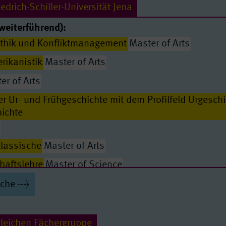
edrich-Schiller-Universität Jena
weiterführend):
thik und Konfliktmanagement
Master of Arts
rikanistik
Master of Arts
er of Arts
r Ur- und Frühgeschichte mit dem Profilfeld Urgeschi
ichte
klassische
Master of Arts
Passende Seiten
haftslehre
Master of Science
haftslehre für Ingenieure und Naturwissenschaftler
uche
ence
ur und Anthropologie
Master of Arts
gleichen Fächergruppe