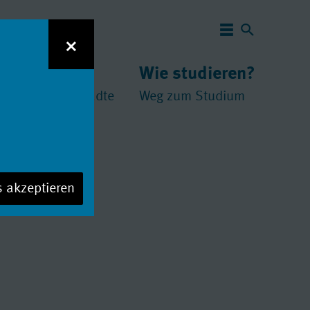
Navigation 
×
 studieren?
Wie studieren?
und
chschulen
//
Städte
Weg zum Studium
s akzeptieren