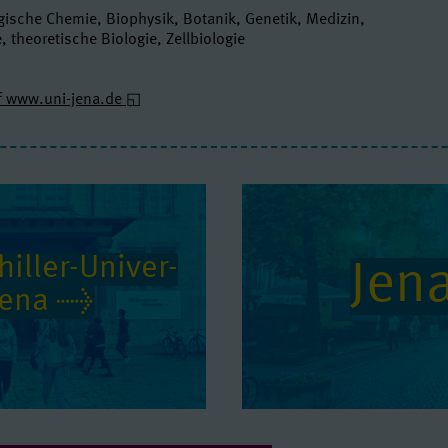
gische Chemie, Biophysik, Botanik, Genetik, Medizin,
, theoretische Biologie, Zellbiologie
f www.uni-jena.de
iller-Uni­ver­
Jen
 Jena