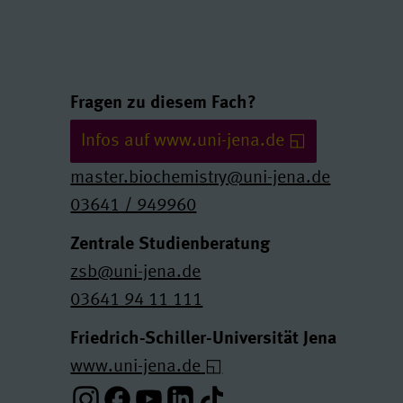
Links und Kontakte
Fragen zu diesem Fach?
Infos auf www.uni-jena.de
master.biochemistry@uni-jena.de
03641 / 949960
Zentrale Studienberatung
zsb@uni-jena.de
03641 94 11 111
Friedrich-Schiller-Universität Jena
www.uni-jena.de