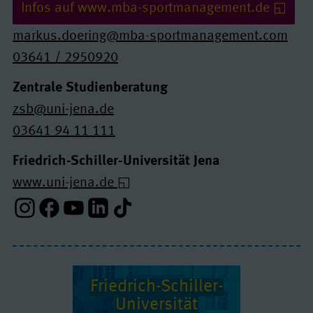
Infos auf www.mba-sportmanagement.de
markus.doering@mba-sportmanagement.com
03641 / 2950920
Zentrale Studienberatung
zsb@uni-jena.de
03641 94 11 111
Friedrich-Schiller-Universität Jena
www.uni-jena.de
Instagram-Profil
Facebook-Profil
Youtube-Profil
Linkedin-Profil
Tiktok-Profil
Friedrich-Schiller-
Uni­ver­si­tät