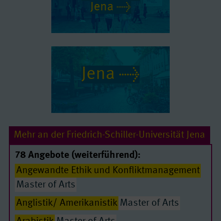
Jena
Jena
Mehr an der Friedrich-Schiller-Universität Jena
78 Angebote (weiterführend):
Angewandte Ethik und Konfliktmanagement
Master of Arts
Anglistik/ Amerikanistik
Master of Arts