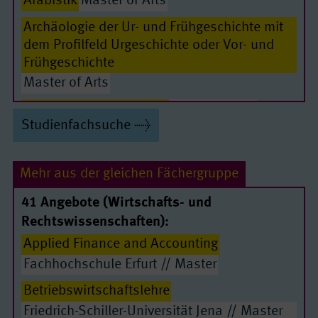
Arabistik
Master of Arts
Archäologie der Ur- und Frühgeschichte mit
dem Profilfeld Urgeschichte oder Vor- und
Passende Seiten
Frühgeschichte
Master of Arts
Archäologie, klassische
Master of Arts
Studienfachsuche
Betriebswirtschaftslehre
Master of Science
Betriebswirtschaftslehre für Ingenieure und
Mehr aus der gleichen Fächergruppe
Naturwissenschaftler
Master of Science
41 Angebote (Wirtschafts- und
Rechtswissenschaften):
Bildung, Kultur und Anthropologie
Applied Finance and Accounting
Master of Arts
Fachhochschule Erfurt // Master
Biochemistry
Master of Science
Betriebswirtschaftslehre
Biogeoscience of the Anthropocene
Friedrich-Schiller-Universität Jena // Master