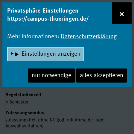
zum Inhalt
Entdecke Dein Studium!
×
Privatsphäre-Einstellungen
Naviga
https://campus-thueringen.de/
Studienfachsuche
Mehr Informationen:
Datenschutzerklärung
SPORTMANAGEMENT
Einstellungen anzeigen
Friedrich-Schiller-Universität Jena
nur notwendige
alles akzeptieren
Basisdaten
Abschluss
Master of Business Administration (MBA)
Regelstudienzeit
4 Semester
Zulassungsmodus
zulassungsfrei, ohne NC (ggf. mit Anmelde- oder
Auswahlverfahren)