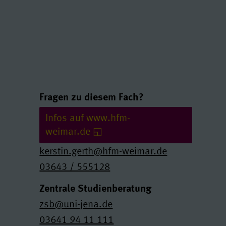
Links und Kontakte
Fragen zu diesem Fach?
Infos auf www.hfm-
weimar.de
kerstin.gerth@hfm-weimar.de
03643 / 555128
Zentrale Studienberatung
zsb@uni-jena.de
03641 94 11 111