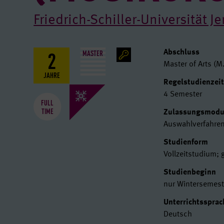
Friedrich-Schiller-Universität J
2
Basisdat
MASTER
Abschluss
Master of Arts (M.
JAHRE
Regelstudienzei
4 Semester
FULL
TIME
Zulassungsmod
Auswahlverfahre
Studienform
Vollzeitstudium;
Studienbeginn
nur Wintersemest
Unterrichtssprac
Deutsch