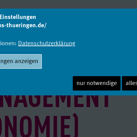
Einstellungen
us-thueringen.de/
Was studieren?
Wo
Studienangebot
Ho
tionen:
Datenschutzerklärung
ungen anzeigen
NAGEMENT
nur notwendige
alle
ONOMIE)