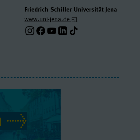
Friedrich-Schiller-Universität Jena
www.uni-jena.de
Instagram-Profil
Facebook-Profil
Youtube-Profil
Linkedin-Profil
Tiktok-Profil
a