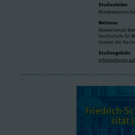
Studienfelder
Musikwissenschaf
Weiteres
Abweichende Bewe
Hochschule für M
System der Hochs
Studiengebühr
Informationen au
Friedrich-Sch
si­tät