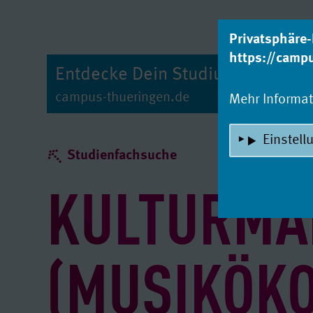
zum Inhalt
Privatsphäre-
https://camp
Entdecke Dein Studium!
campus-thueringen.de
Mehr Informa
Einstell
Studienfachsuche
KULTURMA
(MUSIKÖK