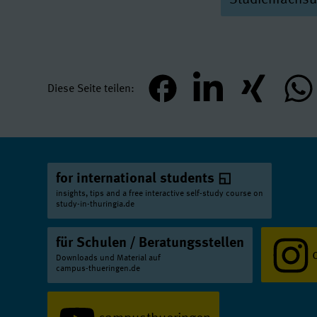
Economics
Ma
Creative Music
eHealth and 
Hochschule fü
Ernährungswi
Digital Techno
Bauhaus-Unive
Erziehungswi
Diese Seite teilen
teilen
mitteilen
teilen
teil
Elektrische Gi
European Lang
Elementare M
Evolution, Ec
Hochschule fü
Geographie
Ma
for international students
Gesang/ Musi
Geoinformatik
insights, tips and a free interactive self-study course on
Hochschule fü
study-in-thuringia.de
Geowissensch
Gesang/ Musi
Germanistisc
für Schulen / Beratungsstellen
Hochschule fü
Downloads und Material auf
Geschichte de
campus-thueringen.de
Gitarre
Hochsc
Geschichte de
Gitarre
Hochsc