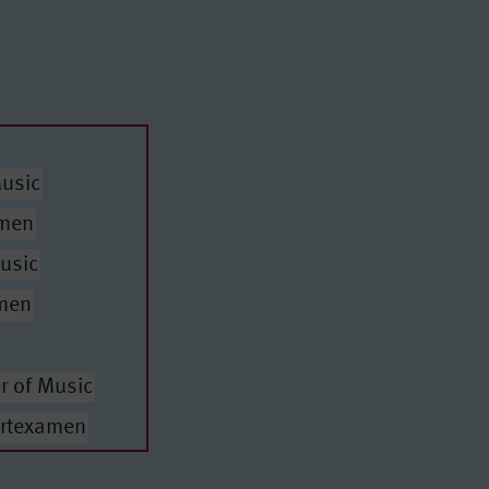
Music
amen
usic
amen
r of Music
ertexamen
of Music