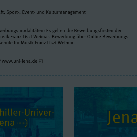
t; Sport-, Event- und Kulturmanagement
rbungsmodalitäten: Es gelten die Bewerbungsfristen der
usik Franz Liszt Weimar. Bewerbung über Online-Bewerbungs-
chule für Musik Franz Liszt Weimar.
f www.uni-jena.de
iller-Uni­ver­
Jen
 Jena