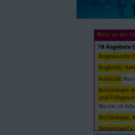
Mehr an der Fri
78 Angebote (
Angewandte E
Anglistik/ Ame
Arabistik
Mast
Archäologie de
und Frühgesch
Master of Arts
Archäologie, 
Betriebswirtsc