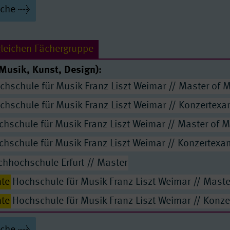
haftslehre für Ingenieure und Naturwissenschaftler
uche
ence
ur und Anthropologie
Master of Arts
gleichen Fächergruppe
Master of Science
Musik, Kunst, Design):
 of the Anthropocene
Master of Science
chschule für Musik Franz Liszt Weimar // Master of 
Master of Science
chschule für Musik Franz Liszt Weimar // Konzertex
r of Science
hschule für Musik Franz Liszt Weimar // Master of M
ie-Umwelt
Master of Science
chschule für Musik Franz Liszt Weimar // Konzertex
logie
Master of Science
chhochschule Erfurt // Master
Materials
Master of Science
te
Hochschule für Musik Franz Liszt Weimar // Maste
 and Data Science
Master of Science
te
Hochschule für Musik Franz Liszt Weimar // Konz
remd- und Zweitsprache
Master of Arts
Hochschule für Musik Franz Liszt Weimar // Master 
uche