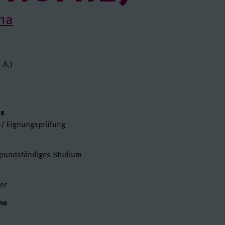
ena
en
 A.)
t
us
n/ Eignungsprüfung
 grundständiges Studium
er
he