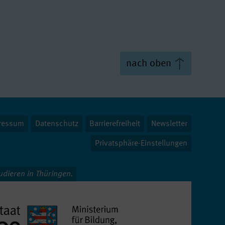
Master of Arts
nach oben
ter of Music
Arts
ressum
Datenschutz
Barrierefreiheit
Newsletter
Privatsphäre-Einstellungen
tudieren in Thüringen.
c