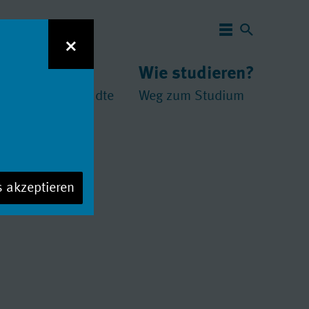
Navigation 
×
 studieren?
Wie studieren?
und
chschulen
//
Städte
Weg zum Studium
s akzeptieren