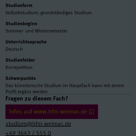
Studienform
Vollzeitstudium; grundständiges Studium
Studienbeginn
Sommer- und Wintersemester
Unterrichtssprache
Deutsch
Studienfelder
Korrepetition
Schwerpunkte
Das künstlerische Studium im Hauptfach kann mit einem
Profil ergänz werden
Links und Kontakte
Fragen zu diesem Fach?
Infos auf www.hfm-weimar.de
studium@hfm-weimar.de
+49 3643 / 555 0