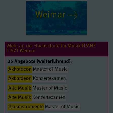
Weimar
Mehr an der Hochschule für Musik FRANZ
LISZT Weimar
35 Angebote (weiterführend):
Akkordeon
Master of Music
Akkordeon
Konzertexamen
Alte Musik
Master of Music
Alte Musik
Konzertexamen
Blasinstrumente
Master of Music
Passende Seiten