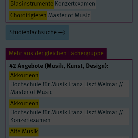
Blasinstrumente
Konzertexamen
Chordirigieren
Master of Music
Creative Music Project
Master of Music
Studienfachsuche
Elektrische Gitarre
Master of Music
Elementare Musikpädagogik/ Rhythmik
Mehr aus der gleichen Fächergruppe
Master of Music
42 Angebote (Musik, Kunst, Design):
Gesang/ Musiktheater
Master of Music
Akkordeon
Gesang/ Musiktheater
Konzertexamen
Hochschule für Musik Franz Liszt Weimar //
Master of Music
Gitarre
Master of Music
Akkordeon
Gitarre
Konzertexamen
Hochschule für Musik Franz Liszt Weimar //
Harfe
Master of Music
Konzertexamen
Improvisierter Gesang
Master of Music
Alte Musik