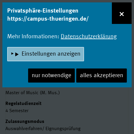
zum Inhalt
Entdecke Dein Studium!
×
Privatsphäre-Einstellungen
Naviga
https://campus-thueringen.de/
Studienfachsuche
Mehr Informationen:
Datenschutzerklärung
OPERNKORREPETITION
Einstellungen anzeigen
Hochschule für Musik FRANZ LISZT
Weimar
nur notwendige
alles akzeptieren
Basisdaten
Abschluss
Master of Music (M. Mus.)
Regelstudienzeit
4 Semester
Zulassungsmodus
Auswahlverfahren/ Eignungsprüfung