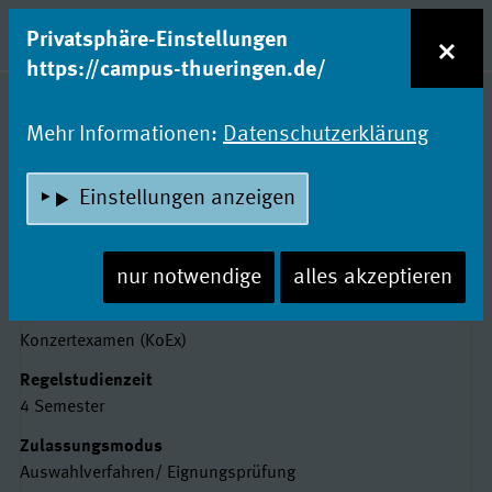
zum Inhalt
Entdecke Dein Studium!
×
Privatsphäre-Einstellungen
Naviga
https://campus-thueringen.de/
Studienfachsuche
Mehr Informationen:
Datenschutzerklärung
GESANG/ MUSIKTHEATER
Einstellungen anzeigen
Hochschule für Musik FRANZ LISZT
Weimar
nur notwendige
alles akzeptieren
Basisdaten
Abschluss
Konzertexamen (KoEx)
Regelstudienzeit
4 Semester
Zulassungsmodus
Auswahlverfahren/ Eignungsprüfung