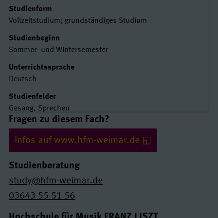
Studienform
Vollzeitstudium; grundständiges Studium
Studienbeginn
Sommer- und Wintersemester
Unterrichtssprache
Deutsch
Studienfelder
Gesang, Sprechen
Links und Kontakte
Fragen zu diesem Fach?
Infos auf www.hfm-weimar.de
Studienberatung
study@hfm-weimar.de
03643 55 51 56
Hochschule für Musik FRANZ LISZT