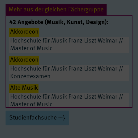
Elementare Musikpädagogik/ Rhythmik
Mehr aus der gleichen Fächergruppe
Master of Music
42 Angebote (Musik, Kunst, Design):
Gesang/ Musiktheater
Master of Music
Akkordeon
Gesang/ Musiktheater
Konzertexamen
Hochschule für Musik Franz Liszt Weimar //
Master of Music
Gitarre
Master of Music
Akkordeon
Gitarre
Konzertexamen
Hochschule für Musik Franz Liszt Weimar //
Harfe
Master of Music
Konzertexamen
Improvisierter Gesang
Master of Music
Alte Musik
Kammermusik
Konzertexamen
Hochschule für Musik Franz Liszt Weimar //
Master of Music
Klavier
Master of Music
Alte Musik
Studienfachsuche
Klavier
Konzertexamen
Hochschule für Musik Franz Liszt Weimar //
Komposition
Master of Music
Konzertexamen