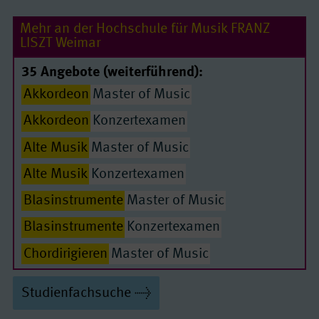
Mehr an der Hochschule für Musik FRANZ
LISZT Weimar
35 Angebote (weiterführend):
Akkordeon
Master of Music
Akkordeon
Konzertexamen
Alte Musik
Master of Music
Alte Musik
Konzertexamen
Blasinstrumente
Master of Music
Passende Seiten
Blasinstrumente
Konzertexamen
Chordirigieren
Master of Music
Creative Music Project
Master of Music
Studienfachsuche
Elektrische Gitarre
Master of Music