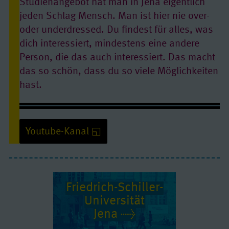
Studienangebot hat man in Jena eigentlich
jeden Schlag Mensch. Man ist hier nie over-
oder underdressed. Du findest für alles, was
dich interessiert, mindestens eine andere
Person, die das auch interessiert. Das macht
das so schön, dass du so viele Möglichkeiten
hast.
Linda studiert Lehramt an der Friedrich-Schiller-Universität Jena
Youtube-Kanal
Friedrich-Schiller-
Youtube/ Video: erlauben
Uni­ver­si­tät
Quelle:
www.youtube-nocookie.com
Jena