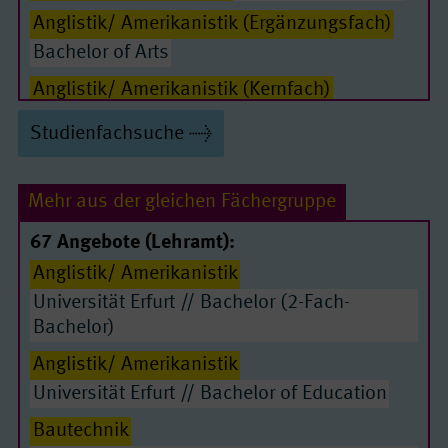
Anglistik/ Amerikanistik (Ergänzungsfach)
Passende Seiten
Bachelor of Arts
Anglistik/ Amerikanistik (Kernfach)
Bachelor of Arts
Studienfachsuche
Arabistik (Ergänzungsfach)
Bachelor of Arts
Arabistik (Kernfach)
Bachelor of Arts
Mehr aus der gleichen Fächergruppe
Archäologie der Ur- und Frühgeschichte
67 Angebote (Lehramt):
(Ergänzungsfach)
Anglistik/ Amerikanistik
Bachelor of Arts
Universität Erfurt // Bachelor (2-Fach-
Archäologie der Ur- und Frühgeschichte
Bachelor)
(Kernfach)
Anglistik/ Amerikanistik
Bachelor of Arts
Universität Erfurt // Bachelor of Education
Biochemie/ Molekularbiologie
Bautechnik
Bachelor of Science