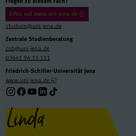
Links und Kontakte
Fragen zu diesem Fach?
Infos auf www.uni-jena.de
studium@uni-jena.de
Zentrale Studienberatung
zsb@uni-jena.de
03641 94 11 111
Friedrich-Schiller-Universität Jena
www.uni-jena.de
Instagram-Profil
Facebook-Profil
Youtube-Profil
Linkedin-Profil
Tiktok-Profil
Linda
Interview(s)