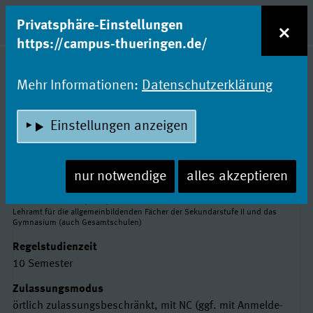
zum Inhalt
Entdecke Dein Studium!
×
Privatsphäre-Einstellungen
Naviga
https://campus-thueringen.de/
Studienfachsuche
Mehr Informationen:
Datenschutzerklärung
BIOLOGIE
Einstellungen anzeigen
Friedrich-Schiller-Universität Jena
nur notwendige
alles akzeptieren
Basisdaten
Abschluss
Staatsexamen (StEx)
Lehramt für die allgemeinbildenden Fächer der Sekundarstufe II und das
Gymnasium (auch Gesamtschulen)
Regelstudienzeit
10 Semester
Zulassungsmodus
örtlich zulassungsbeschränkt, mit NC (ggf. mit Anmelde-