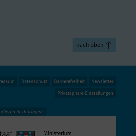
ic
c
f Arts
nach oben
ic
ressum
Datenschutz
Barrierefreiheit
Newsletter
of Music
Privatsphäre-Einstellungen
tudieren in Thüringen.