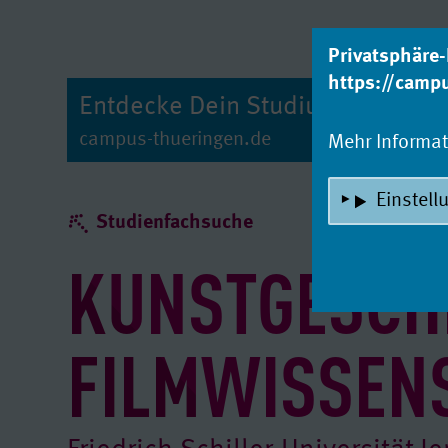
zum Inhalt
Privatsphäre-
https://camp
Entdecke Dein Studium!
campus-thueringen.de
Mehr Informa
Einstell
Studienfachsuche
KUNSTGESCH
FILMWISSEN