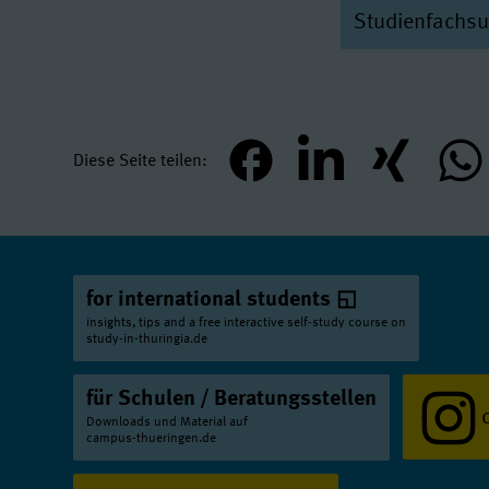
Studienfachs
Deutsch
Lehr
Gitarre
Hochsc
Deutsch
Lehr
Harfe
Hochschu
Deutsch als F
Improvisierte
Deutsch als F
Hochschule fü
Diese Seite teilen
teilen
mitteilen
teilen
teil
Englisch
Lehr
Jazz
Hochschul
Englisch
Lehr
Kirchenmusik
Ernährungswi
Klavier
Hochsc
for international students
Erziehungswis
Komposition
insights, tips and a free interactive self-study course on
study-in-thuringia.de
Erziehungswis
Kunst
Universi
Ethik
Lehramt 
Kunstgeschich
für Schulen / Beratungsstellen
Friedrich-Schil
Downloads und Material auf
Französisch
L
campus-thueringen.de
Kunstgeschich
Französisch
L