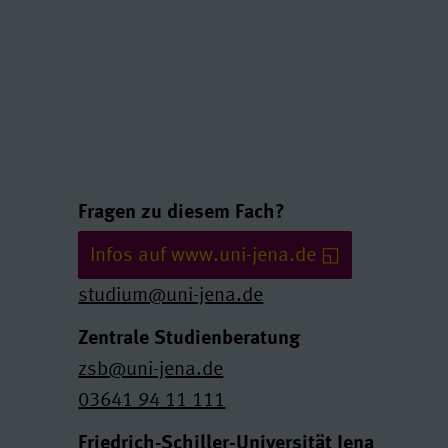
Links und Kontakte
Fragen zu diesem Fach?
Infos auf www.uni-jena.de
studium@uni-jena.de
Zentrale Studienberatung
zsb@uni-jena.de
03641 94 11 111
Friedrich-Schiller-Universität Jena