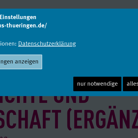
Einstellungen
us-thueringen.de/
Was studieren?
Wo
Studienangebot
Ho
tionen:
Datenschutzerklärung
ungen anzeigen
ICHTE UND
nur notwendige
alle
SCHAFT (ERGÄN