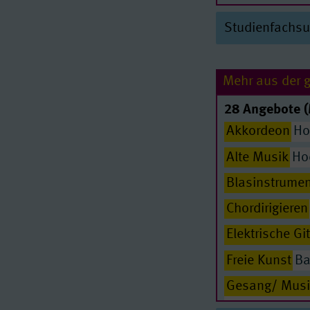
Archäologie d
Studienfachs
Archäologie d
Biochemie/ Mo
Mehr aus der 
Biogeowissen
28 Angebote (
Bioinformatik
Akkordeon
Ho
Biologie
Lehra
Alte Musik
Hoc
Biologie
Lehr
Blasinstrumen
Biologie
Bache
Chordirigieren
Biowissenscha
Elektrische Gi
Chemie
Lehra
Freie Kunst
Ba
Chemie
Lehra
Gesang/ Musi
Chemie
Bachel
Hochschule fü