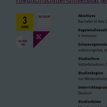
Friedrich-Schiller-Universität J
3
Basisdat
Abschluss
BACHELOR
Bachelor of Arts (
JAHRE
Regelstudienzei
6 Semester
FULL/PART
TIME
Zulassungsmod
zulassungsfrei, 
Studienform
Vollzeitstudium; 
Studienbeginn
nur Wintersemest
Unterrichtssprac
Deutsch
Studienfelder