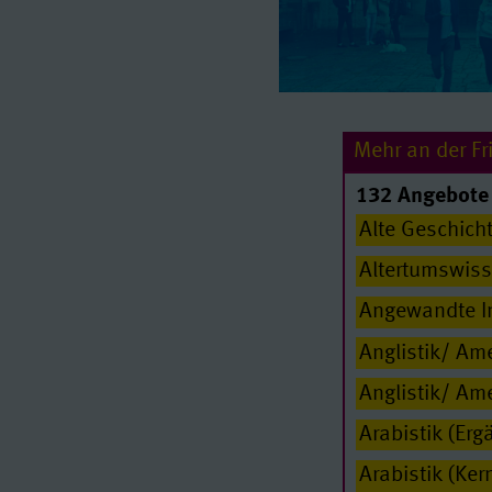
Mehr an der Fri
132 Angebote 
Alte Geschich
Altertumswiss
Angewandte I
Anglistik/ Am
Anglistik/ Ame
Arabistik (Er
Arabistik (Ker