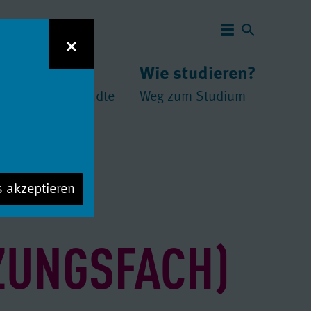
Navigation 
×
 studieren?
Wie studieren?
und
chschulen
//
Städte
Weg zum Studium
s akzeptieren
ZUNGSFACH)