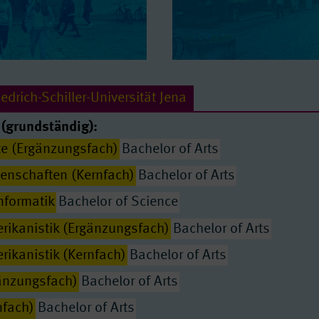
edrich-Schiller-Universität Jena
(grundständig):
te (Ergänzungsfach)
Bachelor of Arts
enschaften (Kernfach)
Bachelor of Arts
nformatik
Bachelor of Science
erikanistik (Ergänzungsfach)
Bachelor of Arts
rikanistik (Kernfach)
Bachelor of Arts
gänzungsfach)
Bachelor of Arts
Passende Seiten
nfach)
Bachelor of Arts