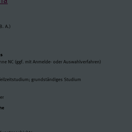
ena
en
B. A.)
t
us
ohne NC (ggf. mit Anmelde- oder Auswahlverfahren)
Teilzeitstudium; grundständiges Studium
er
he