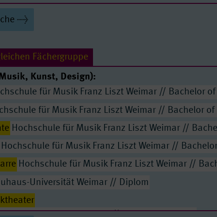
er Ur- und Frühgeschichte (Ergänzungsfach)
Bachelor
uche
er Ur- und Frühgeschichte (Kernfach)
Bachelor of Arts
lekularbiologie
Bachelor of Science
gleichen Fächergruppe
schaften
Bachelor of Science
Musik, Kunst, Design):
Bachelor of Science
chschule für Musik Franz Liszt Weimar // Bachelor of
mt an Regelschulen
hschule für Musik Franz Liszt Weimar // Bachelor of
amt an Gymnasien
te
Hochschule für Musik Franz Liszt Weimar // Bache
lor of Science
Hochschule für Musik Franz Liszt Weimar // Bachelor
ften (Ergänzungsfach)
Bachelor of Arts
tarre
Hochschule für Musik Franz Liszt Weimar // Bac
mt an Regelschulen
uhaus-Universität Weimar // Diplom
mt an Gymnasien
ktheater
or of Science
r Musik Franz Liszt Weimar // Bachelor of Music