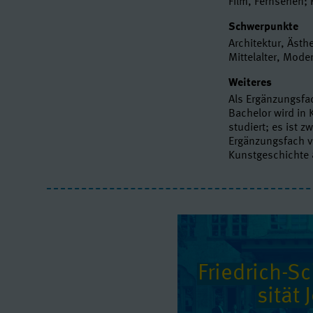
Film, Fernsehen;
Schwerpunkte
Architektur, Ästhe
Mittelalter, Mode
Weiteres
Als Ergänzungsfa
Bachelor wird in
studiert; es ist
Ergänzungsfach v
Kunstgeschichte 
Friedrich-Sch
si­tät