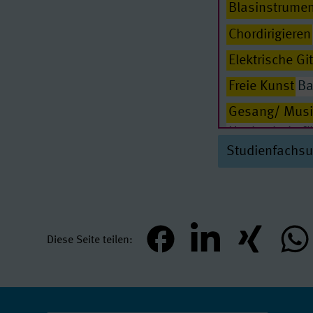
Blasinstrumen
Lehramt am G
Chordirigieren
Staatsexamen
Elektrische Gi
Musikwissens
Freie Kunst
Ba
Opernkorrepet
Gesang/ Musi
Orchesterdirig
Hochschule fü
Orgel
Bachelo
Studienfachs
Gitarre
Hochsc
Schlagwerk
Ba
Harfe
Hochschu
Streichinstru
Improvisierte
Hochschule fü
Diese Seite teilen
teilen
mitteilen
teilen
teil
Jazz
Hochschul
Kirchenmusik
Klavier
Hochsc