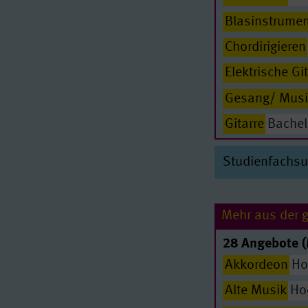
Blasinstrumen
Chordirigieren
Elektrische Gi
Gesang/ Musi
Gitarre
Bachel
Harfe
Bachelo
Studienfachs
Improvisierte
Jazz
Bachelor 
Mehr aus der 
Kirchenmusik
28 Angebote (
Klavier
Bachel
Akkordeon
Ho
Komposition
Alte Musik
Hoc
Lehramt am G