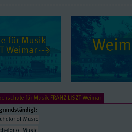
e für Musik
Weim
T Weimar
ochschule für Musik FRANZ LISZT Weimar
grundständig):
chelor of Music
chelor of Music