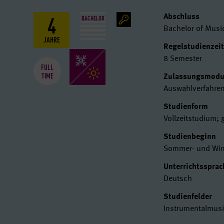
4
Basisdat
Abschluss
BACHELOR
Bachelor of Musi
JAHRE
Regelstudienzei
8 Semester
FULL
TIME
Zulassungsmod
Auswahlverfahre
Studienform
Vollzeitstudium;
Studienbeginn
Sommer- und Win
Unterrichtssprac
Deutsch
Studienfelder
Instrumentalmus