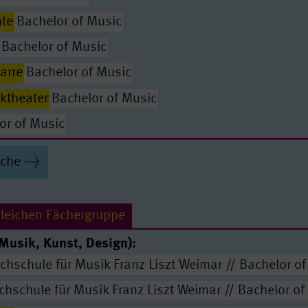
te
Bachelor of Music
Bachelor of Music
tarre
Bachelor of Music
ktheater
Bachelor of Music
Passende Seiten
or of Music
r of Music
uche
r Gesang
Bachelor of Music
of Music
gleichen Fächergruppe
 A
Diplom
Musik, Kunst, Design):
or of Music
chschule für Musik Franz Liszt Weimar // Bachelor of
Bachelor of Music
hschule für Musik Franz Liszt Weimar // Bachelor of
ymnasium, Doppelfach-Studium Musik
Bachelor of 