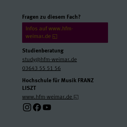
Links und Kontakte
Fragen zu diesem Fach?
Infos auf www.hfm-
weimar.de
Studienberatung
study@hfm-weimar.de
03643 55 51 56
Hochschule für Musik FRANZ
LISZT
www.hfm-weimar.de
Instagram-Profil
Facebook-Profil
Youtube-Profil