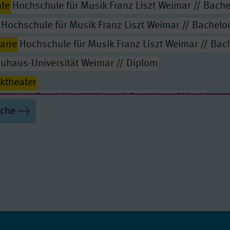
te
Hochschule für Musik Franz Liszt Weimar // Bache
ymnasium, Zwei-Fach-Studium Musik
Hochschule für Musik Franz Liszt Weimar // Bachelor
 Lehramt an Gymnasien
tarre
Hochschule für Musik Franz Liszt Weimar // Bac
chaft
Bachelor of Arts
uhaus-Universität Weimar // Diplom
ition
Bachelor of Music
ktheater
ieren
Bachelor of Music
r Musik Franz Liszt Weimar // Bachelor of Music
r of Music
uche
hule für Musik Franz Liszt Weimar // Bachelor of Mus
chelor of Music
le für Musik Franz Liszt Weimar // Bachelor of Musi
mente
Bachelor of Music
r Gesang
r Musik Franz Liszt Weimar // Bachelor of Music
en
e für Musik Franz Liszt Weimar // Bachelor of Music
 A
Hochschule für Musik Franz Liszt Weimar // Diplom
hule für Musik Franz Liszt Weimar // Bachelor of Mus