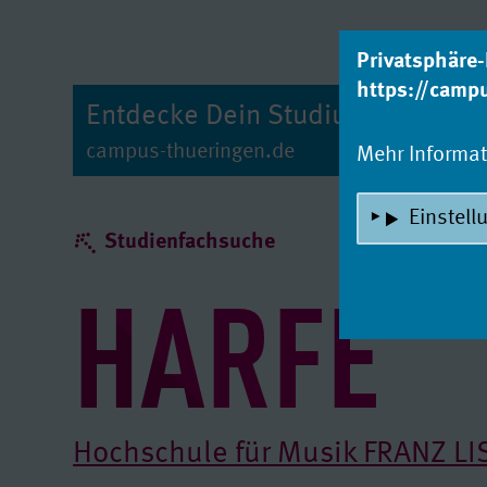
zum Inhalt
Privatsphäre-
https://camp
Entdecke Dein Studium!
campus-thueringen.de
Mehr Informa
Einstell
Studienfachsuche
HARFE
Hochschule für Musik FRANZ L