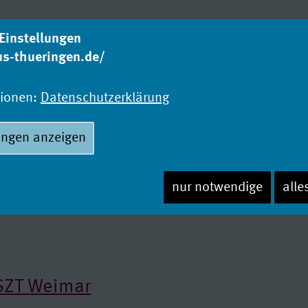
Einstellungen
us-thueringen.de/
Was studieren?
Wo
Studienangebot
Ho
tionen:
Datenschutzerklärung
ungen anzeigen
nur notwendige
alle
ISZT Weimar