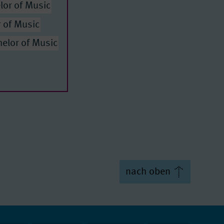
lor of Music
 of Music
helor of Music
ic
c
nach oben
ic