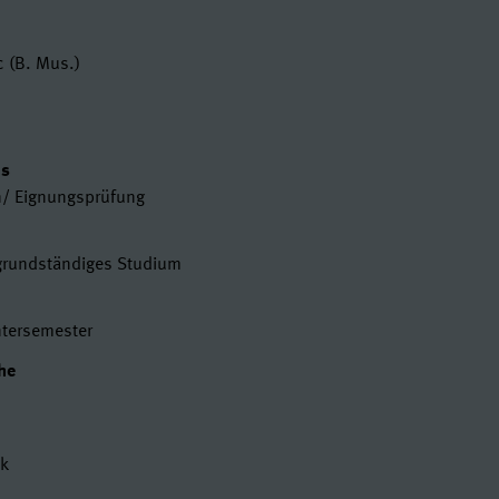
en
c (B. Mus.)
t
us
n/ Eignungsprüfung
 grundständiges Studium
tersemester
he
ik