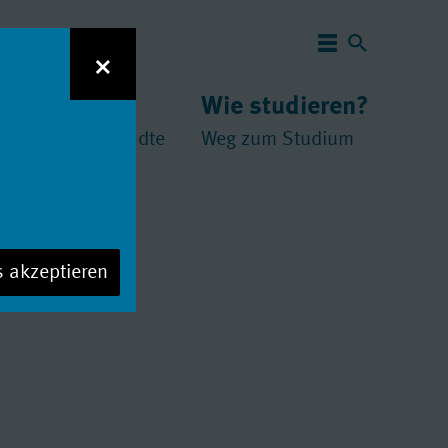
Navigation 
×
 studieren?
Wie studieren?
und
chschulen
//
Städte
Weg zum Studium
s akzeptieren