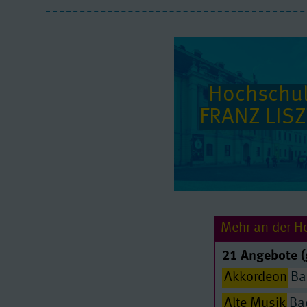
Hochschul
FRANZ LISZ
Mehr an der H
21 Angebote (
Akkordeon
Ba
Alte Musik
Ba