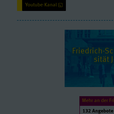
Youtube-Kanal
Youtube/ Video: erlauben
Quelle:
www.youtube-nocookie.com
Friedrich-Sch
si­tät
Mehr an der Fri
132 Angebote 