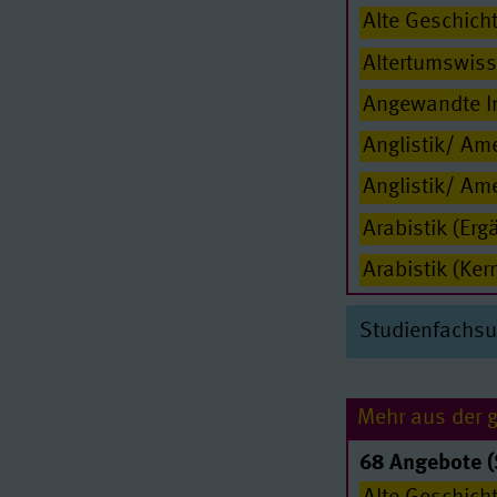
Alte Geschich
Altertumswiss
Angewandte I
Anglistik/ Am
Anglistik/ Ame
Arabistik (Er
Arabistik (Ker
Archäologie d
Studienfachs
Archäologie d
Biochemie/ Mo
Mehr aus der 
Biogeowissen
68 Angebote (
Bioinformatik