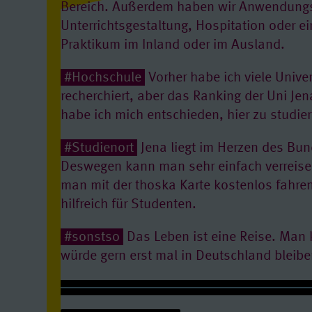
Bereich. Außerdem haben wir Anwendung
Unterrichtsgestaltung, Hospitation oder ei
Praktikum im Inland oder im Ausland.
#Hochschule
Vorher habe ich viele Unive
recherchiert, aber das Ranking der Uni Je
habe ich mich entschieden, hier zu studie
#Studienort
Jena liegt im Herzen des Bu
Deswegen kann man sehr einfach verreise
man mit der thoska Karte kostenlos fahren
hilfreich für Studenten.
#sonstso
Das Leben ist eine Reise. Man 
würde gern erst mal in Deutschland bleib
Huy studiert Deutsch als Fremdsprache an der Friedrich-Schiller-
Universität Jena