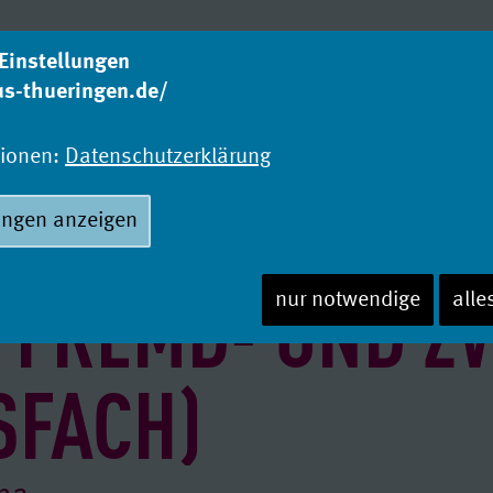
Einstellungen
us-thueringen.de/
Was studieren?
Wo
Studienangebot
Ho
tionen:
Datenschutzerklärung
ungen anzeigen
 FREMD- UND Z
nur notwendige
alle
SFACH)