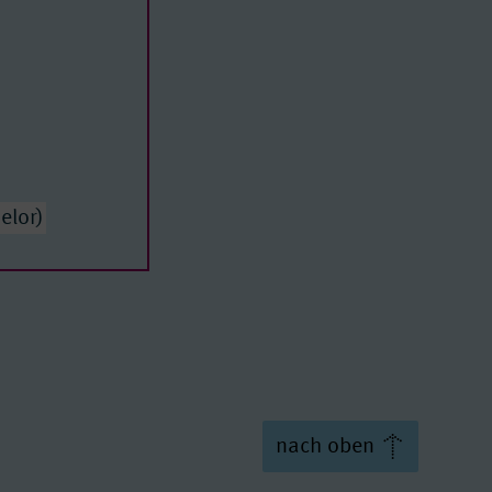
elor)
f Arts
chelor of Arts
nach oben
f Arts