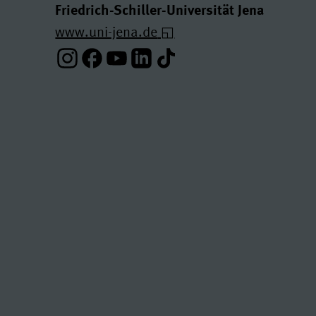
Friedrich-Schiller-Universität Jena
www.uni-jena.de
Instagram-Profil
Facebook-Profil
Youtube-Profil
Linkedin-Profil
Tiktok-Profil