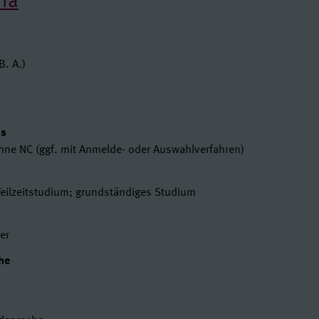
ena
en
B. A.)
t
us
ohne NC (ggf. mit Anmelde- oder Auswahlverfahren)
Teilzeitstudium; grundständiges Studium
er
he