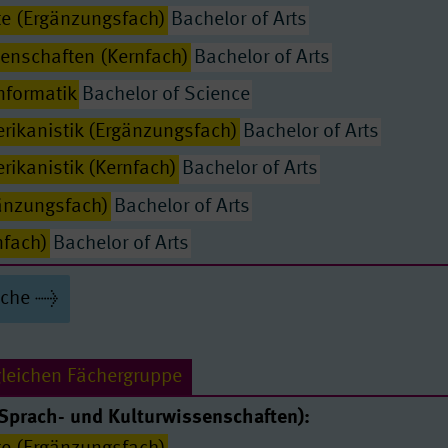
te (Ergänzungsfach)
Bachelor of Arts
enschaften (Kernfach)
Bachelor of Arts
nformatik
Bachelor of Science
erikanistik (Ergänzungsfach)
Bachelor of Arts
rikanistik (Kernfach)
Bachelor of Arts
gänzungsfach)
Bachelor of Arts
Passende Seiten
nfach)
Bachelor of Arts
er Ur- und Frühgeschichte (Ergänzungsfach)
Bachelor
uche
er Ur- und Frühgeschichte (Kernfach)
Bachelor of Arts
lekularbiologie
Bachelor of Science
gleichen Fächergruppe
schaften
Bachelor of Science
Sprach- und Kulturwissenschaften):
Bachelor of Science