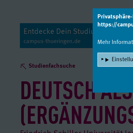
zum Inhalt
Privatsphäre-
https://camp
Entdecke Dein Studium!
campus-thueringen.de
Mehr Informa
Einstell
Studienfachsuche
DEUTSCH ALS
(ERGÄNZUNG