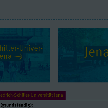
iller-Uni­ver­
Jen
 Jena
edrich-Schiller-Universität Jena
(grundständig):