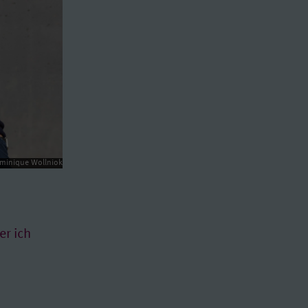
ominique Wollniok
er ich