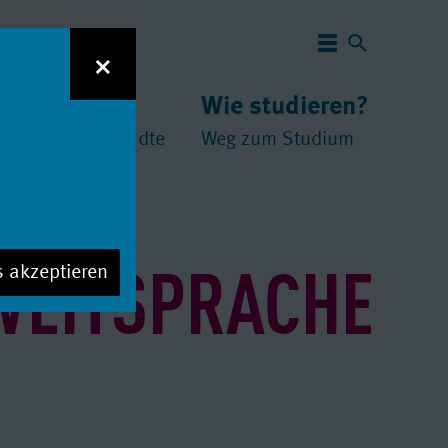
Navigation 
×
 studieren?
Wie studieren?
und
chschulen
//
Städte
Weg zum Studium
WEITSPRACHE
s akzeptieren