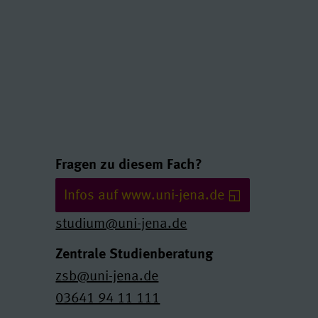
Links und Kontakte
Fragen zu diesem Fach?
Infos auf www.uni-jena.de
studium@uni-jena.de
Zentrale Studienberatung
zsb@uni-jena.de
03641 94 11 111