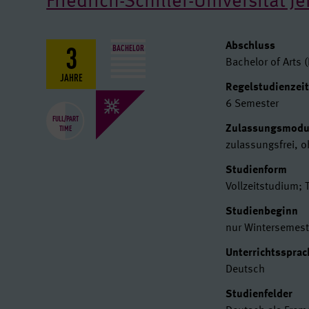
Friedrich-Schiller-Universität J
3
Basisdat
Abschluss
BACHELOR
Bachelor of Arts (
JAHRE
Regelstudienzei
6 Semester
FULL/PART
TIME
Zulassungsmod
zulassungsfrei, 
Studienform
Vollzeitstudium; 
Studienbeginn
nur Wintersemest
Unterrichtssprac
Deutsch
Studienfelder