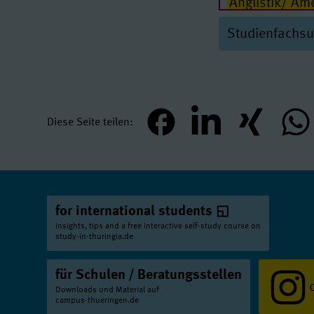
Anglistik/ Ame
Chemie
Bachel
Anglistik/ Am
Studienfachs
Deutsch
Lehr
Friedrich-Schil
Deutsch
Lehr
Anglistik/ Ame
Deutsch als F
Friedrich-Schil
Deutsch als F
Arabistik (Er
Diese Seite teilen
teilen
mitteilen
teilen
teil
Englisch
Lehr
Arabistik (Ker
Englisch
Lehr
Archäologie d
Ernährungswi
Friedrich-Schil
for international students
Erziehungswis
Archäologie d
insights, tips and a free interactive self-study course on
study-in-thuringia.de
Friedrich-Schil
Erziehungswis
Deutsch
Fried
Ethik
Lehramt 
für Schulen / Beratungsstellen
Downloads und Material auf
Deutsch
Fried
Französisch
L
campus-thueringen.de