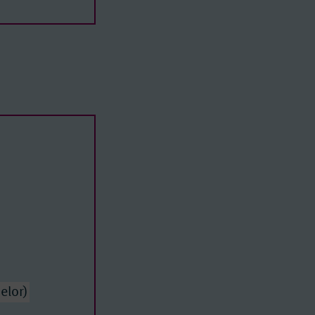
 of Arts
elor)