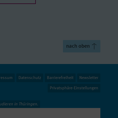
f Arts
chelor of Arts
nach oben
f Arts
ressum
Datenschutz
Barrierefreiheit
Newsletter
Privatsphäre-Einstellungen
ulen
tudieren in Thüringen.
n