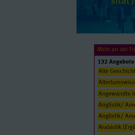
si­tät
Mehr an der Fri
132 Angebote 
Alte Geschich
Altertumswiss
Angewandte I
Anglistik/ Am
Anglistik/ Ame
Arabistik (Er