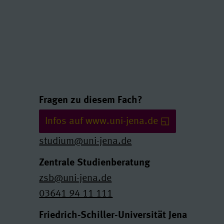
Links und Kontakte
Fragen zu diesem Fach?
Infos auf www.uni-jena.de
studium@uni-jena.de
Zentrale Studienberatung
zsb@uni-jena.de
03641 94 11 111
Friedrich-Schiller-Universität Jena