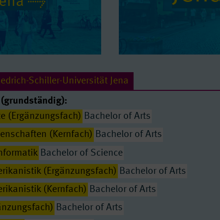
 Jena
edrich-Schiller-Universität Jena
(grundständig):
te (Ergänzungsfach)
Bachelor of Arts
enschaften (Kernfach)
Bachelor of Arts
nformatik
Bachelor of Science
erikanistik (Ergänzungsfach)
Bachelor of Arts
rikanistik (Kernfach)
Bachelor of Arts
gänzungsfach)
Bachelor of Arts