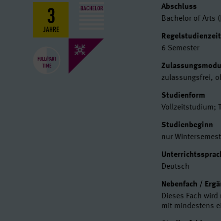
3
Basisdat
Abschluss
BACHELOR
Bachelor of Arts (
JAHRE
Regelstudienzei
6 Semester
FULL/PART
TIME
Zulassungsmod
zulassungsfrei, 
Studienform
Vollzeitstudium; 
Studienbeginn
nur Wintersemest
Unterrichtssprac
Deutsch
Nebenfach / Erg
Dieses Fach wird
mit mindestens e