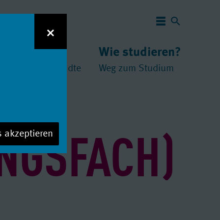
Navigation 
×
 studieren?
Wie studieren?
und
chschulen
//
Städte
Weg zum Studium
UNGSFACH)
s akzeptieren