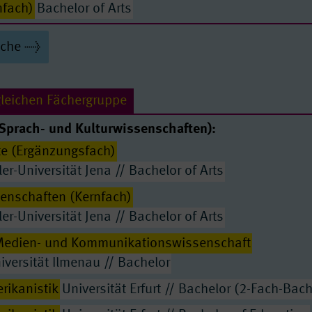
Passende Seiten
nfach)
Bachelor of Arts
er Ur- und Frühgeschichte (Ergänzungsfach)
Bachelor
uche
er Ur- und Frühgeschichte (Kernfach)
Bachelor of Arts
lekularbiologie
Bachelor of Science
gleichen Fächergruppe
schaften
Bachelor of Science
Sprach- und Kulturwissenschaften):
Bachelor of Science
te (Ergänzungsfach)
mt an Regelschulen
ler-Universität Jena // Bachelor of Arts
amt an Gymnasien
enschaften (Kernfach)
lor of Science
ler-Universität Jena // Bachelor of Arts
ften (Ergänzungsfach)
Bachelor of Arts
edien- und Kommunikationswissenschaft
iversität Ilmenau // Bachelor
mt an Regelschulen
rikanistik
Universität Erfurt // Bachelor (2-Fach-Bach
mt an Gymnasien