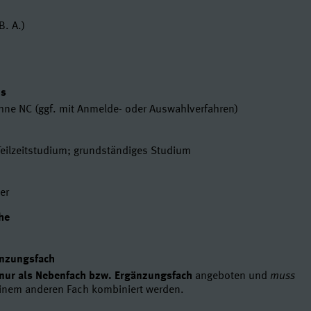
en
B. A.)
t
us
ohne NC (ggf. mit Anmelde- oder Auswahlverfahren)
Teilzeitstudium; grundständiges Studium
er
he
änzungsfach
nur als Nebenfach bzw. Ergänzungsfach
angeboten und
muss
inem anderen Fach kombiniert werden.