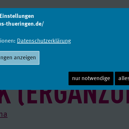
Einstellungen
us-thueringen.de/
Was studieren?
Wo
Studienangebot
Ho
tionen:
Datenschutzerklärung
ungen anzeigen
IK (ERGÄNZ
nur notwendige
alle
ena