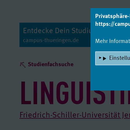
zum Inhalt
Privatsphäre-
https://camp
Entdecke Dein Studium!
campus-thueringen.de
Mehr Informa
Einstell
Studienfachsuche
LINGUIST
Friedrich-Schiller-Universität J