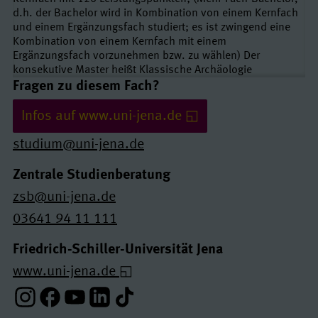
d.h. der Bachelor wird in Kombination von einem Kernfach
und einem Ergänzungsfach studiert; es ist zwingend eine
Kombination von einem Kernfach mit einem
Ergänzungsfach vorzunehmen bzw. zu wählen) Der
konsekutive Master heißt Klassische Archäologie
Links und Kontakte
Fragen zu diesem Fach?
Infos auf www.uni-jena.de
studium@uni-jena.de
Zentrale Studienberatung
zsb@uni-jena.de
03641 94 11 111
Friedrich-Schiller-Universität Jena
www.uni-jena.de
Instagram-Profil
Facebook-Profil
Youtube-Profil
Linkedin-Profil
Tiktok-Profil