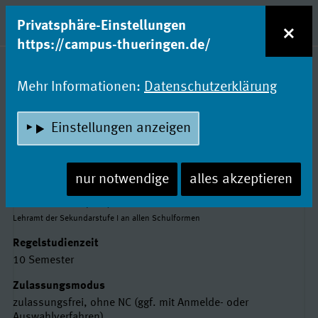
zum Inhalt
Entdecke Dein Studium!
×
Privatsphäre-Einstellungen
Naviga
https://campus-thueringen.de/
Studienfachsuche
Mehr Informationen:
Datenschutzerklärung
MATHEMATIK
Einstellungen anzeigen
Friedrich-Schiller-Universität Jena
nur notwendige
alles akzeptieren
Basisdaten
Abschluss
Staatsexamen (StEx)
Lehramt der Sekundarstufe I an allen Schulformen
Regelstudienzeit
10 Semester
Zulassungsmodus
zulassungsfrei, ohne NC (ggf. mit Anmelde- oder
Auswahlverfahren)