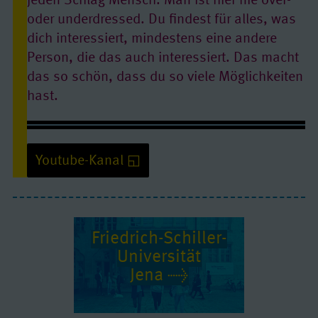
jeden Schlag Mensch. Man ist hier nie over-
oder underdressed. Du findest für alles, was
dich interessiert, mindestens eine andere
Person, die das auch interessiert. Das macht
das so schön, dass du so viele Möglichkeiten
hast.
Linda studiert Lehramt an der Friedrich-Schiller-Universität Jena
Youtube-Kanal
Friedrich-Schiller-
Youtube/ Video: erlauben
Uni­ver­si­tät
Quelle:
www.youtube-nocookie.com
Jena