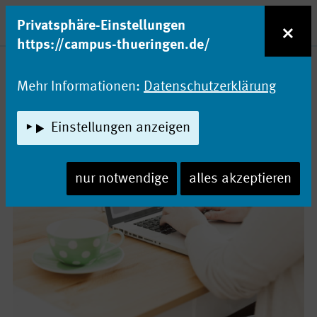
zum Inhalt
Entdecke Dein Studium!
×
Privatsphäre-Einstellungen
Naviga
https://campus-thueringen.de/
News-Archiv
Mehr Informationen:
Datenschutzerklärung
JETZT NOCH EINSCHREIBEN!
Einstellungen anzeigen
nur notwendige
alles akzeptieren