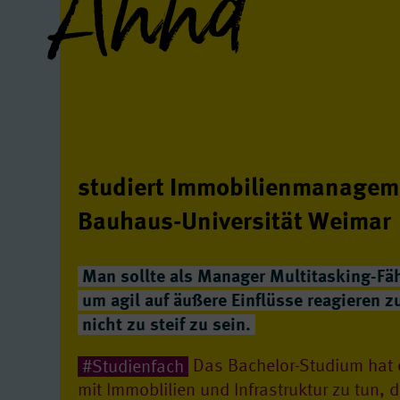
Anna
studiert Immo­bilien­manage­m
Bauhaus-Universität Weimar
Man sollte als Manager Multitasking-Fä
um agil auf äußere Einflüsse reagieren z
nicht zu steif zu sein.
#Studienfach
Das Bachelor-Studium hat ei
mit Immoblilien und Infrastruktur zu tun, d