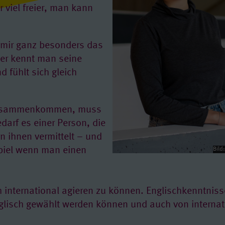
 viel freier, man kann
 mir ganz besonders das
Hier kennt man seine
 fühlt sich gleich
zusammen­kommen, muss
darf es einer Person, die
n ihnen vermittelt – und
piel wenn man einen
Bild
h international agieren zu können. Englischkenntniss
Englisch gewählt werden können und auch von interna