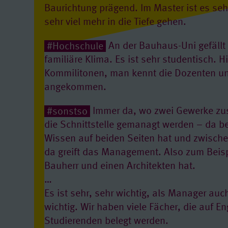
Baurichtung prägend. Im Master ist es sehr
sehr viel mehr in die Tiefe gehen.
#Hochschule
An der Bauhaus-Uni gefällt
familiäre Klima. Es ist sehr studentisch. 
Kommilitonen, man kennt die Dozenten und
angekommen.
#sonstso
Immer da, wo zwei Gewerke 
die Schnittstelle gemanagt werden – da be
Wissen auf beiden Seiten hat und zwische
da greift das Management. Also zum Beis
Bauherr und einen Architekten hat.
…
Es ist sehr, sehr wichtig, als Manager auc
wichtig. Wir haben viele Fächer, die auf 
Studierenden belegt werden.