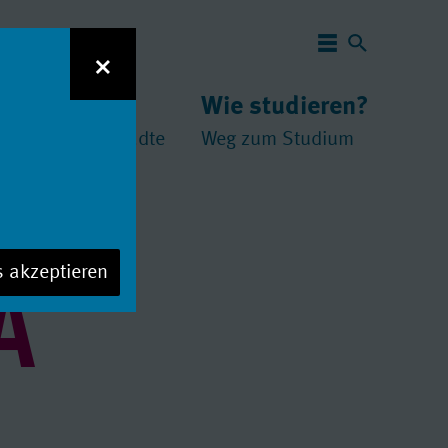
Navigation 
×
 studieren?
Wie studieren?
und
chschulen
//
Städte
Weg zum Studium
A
s akzeptieren