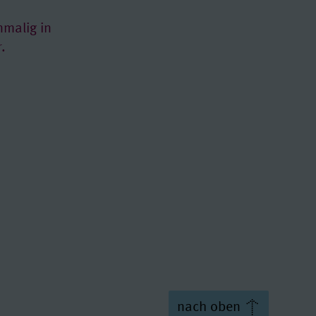
nmalig in
.
nach oben