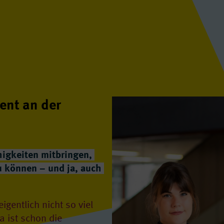
ent an der
higkeiten mitbringen,
u können – und ja, auch
gentlich nicht so viel
a ist schon die