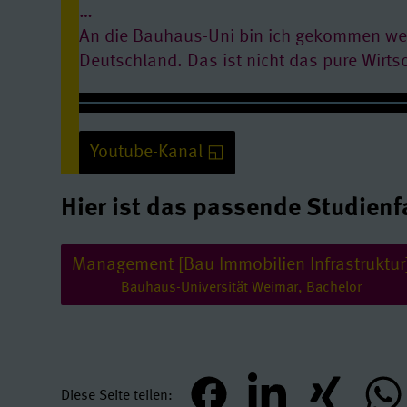
…
An die Bauhaus-Uni bin ich gekommen wege
Deutschland. Das ist nicht das pure Wirtsc
Anna studiert Management [Bau Immobilien Infrastruktur] an der
Bauhaus-Uni Weimar
Youtube-Kanal
Hier ist das passende Studienf
Management [Bau Immobilien Infrastruktur
Youtube/ Video: erlauben
Bauhaus-Universität Weimar, Bachelor
Quelle:
www.youtube-nocookie.com
Diese Seite teilen
teilen
mitteilen
teilen
teil