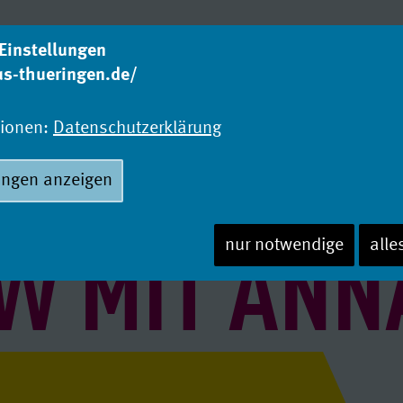
Einstellungen
us-thueringen.de/
Was studieren?
Wo
Studienangebot
Ho
tionen:
Datenschutzerklärung
ungen anzeigen
EW MIT ANN
nur notwendige
alle