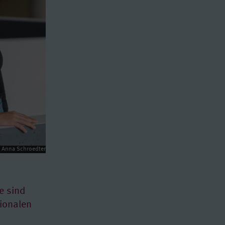
: Anna Schroedter
e sind
tionalen