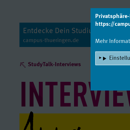
zum Inhalt
Privatsphäre-
https://camp
Entdecke Dein Studium!
campus-thueringen.de
Mehr Informa
Einstell
StudyTalk-Interviews
INTERVI