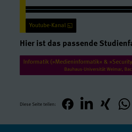
Judith studiert Informatik / Medieninformatik an der Uni Weimar
Youtube-Kanal
Hier ist das passende Studienf
Youtube/ Video: erlauben
Informatik (»Medieninformatik« & »Securit
Quelle:
www.youtube-nocookie.com
Bauhaus-Universität Weimar, Bac
Diese Seite teilen
teilen
mitteilen
teilen
teil