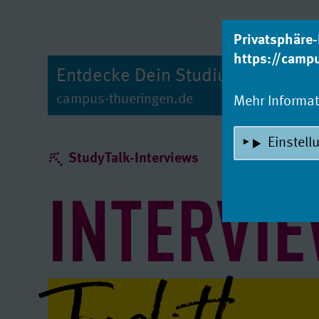
zum Inhalt
Privatsphäre-
https://camp
Entdecke Dein Studium!
campus-thueringen.de
Mehr Informa
Einstell
StudyTalk-Interviews
INTERVIE