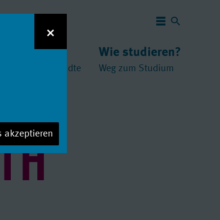
Navigation 
×
 studieren?
Wie studieren?
und
chschulen
//
Städte
Weg zum Studium
ITH
s akzeptieren