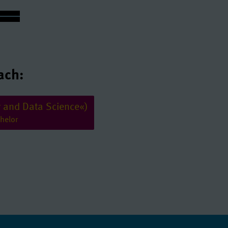
ach:
y and Data Science«)
helor
en