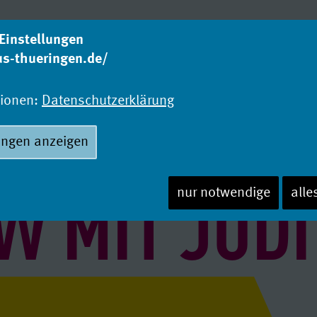
Einstellungen
us-thueringen.de/
Was studieren?
Wo
Studienangebot
Ho
tionen:
Datenschutzerklärung
ungen anzeigen
W MIT JUD
nur notwendige
alle