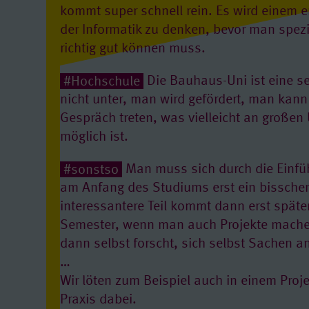
kommt super schnell rein. Es wird einem e
der Informatik zu denken, bevor man spez
richtig gut können muss.
#Hochschule
Die Bauhaus-Uni ist eine se
nicht unter, man wird gefördert, man kann
Gespräch treten, was vielleicht an großen
möglich ist.
#sonstso
Man muss sich durch die Einfü
am Anfang des Studiums erst ein bissche
interessantere Teil kommt dann erst späte
Semester, wenn man auch Projekte mache
dann selbst forscht, sich selbst Sachen 
…
Wir löten zum Beispiel auch in einem Proje
Praxis dabei.