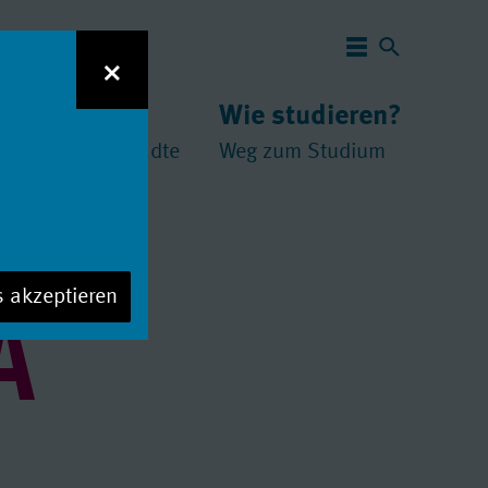
Navigation 
×
 studieren?
Wie studieren?
und
chschulen
//
Städte
Weg zum Studium
A
s akzeptieren