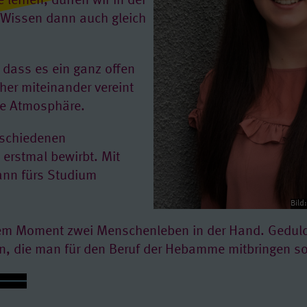
e lernen, dürfen wir in der
 Wissen dann auch gleich
, dass es ein ganz offen
her miteinander vereint
te Atmosphäre.
rschiedenen
erstmal bewirbt. Mit
ann fürs Studium
Bild
dem Moment zwei Menschenleben in der Hand. Gedul
n, die man für den Beruf der Hebamme mitbringen sol