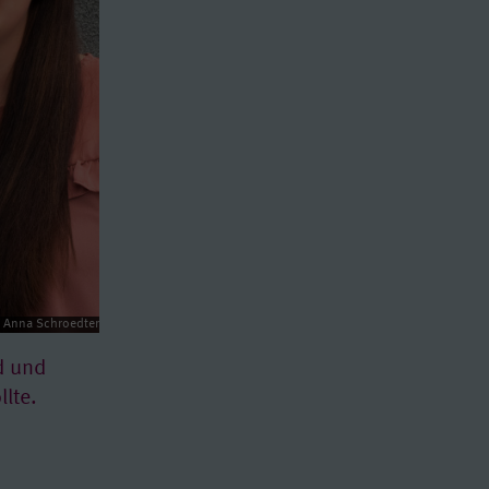
: Anna Schroedter
d und
lte.