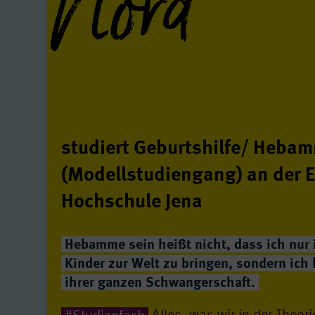
Nora
studiert Geburtshilfe/ Heb
(Modellstudiengang) an der 
Hochschule Jena
Hebamme sein heißt nicht, dass ich nur i
Kinder zur Welt zu bringen, sondern ich
ihrer ganzen Schwangerschaft.