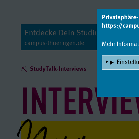
zum Inhalt
Privatsphäre-
https://camp
Entdecke Dein Studium!
campus-thueringen.de
Mehr Informa
Einstell
StudyTalk-Interviews
INTERVI