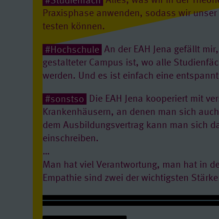
#Studienfach
Alles, was wir in der Theori
Praxisphase anwenden, sodass wir unser
testen können.
#Hochschule
An der EAH Jena gefällt mir
gestalteter Campus ist, wo alle Studienfäc
werden. Und es ist einfach eine entspann
#sonstso
Die EAH Jena kooperiert mit ve
Krankenhäusern, an denen man sich auch 
dem Ausbildungsvertrag kann man sich d
einschreiben.
…
Man hat viel Verantwortung, man hat in 
Empathie sind zwei der wichtigsten Stärke
Nora studiert Geburtshilfe/Hebammenkunde dual an der EAH Jena