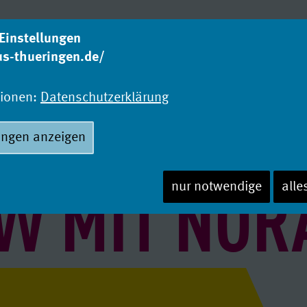
Einstellungen
us-thueringen.de/
Was studieren?
Wo
Studienangebot
Ho
tionen:
Datenschutzerklärung
ungen anzeigen
EW MIT NOR
nur notwendige
alle