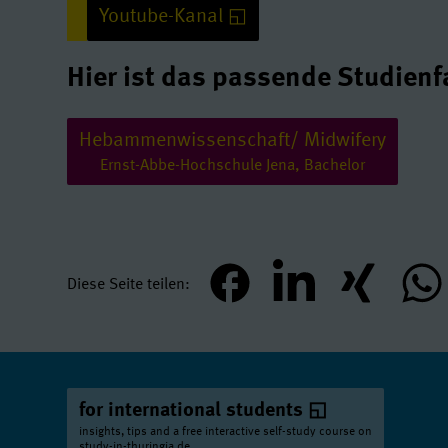
Youtube-Kanal
Hier ist das passende Studienf
Youtube/ Video: erlauben
Hebammenwissenschaft/ Midwifery
Quelle:
www.youtube-nocookie.com
Ernst-Abbe-Hochschule Jena, Bachelor
Diese Seite teilen
teilen
mitteilen
teilen
teil
for international students
insights, tips and a free interactive self-study course on
study-in-thuringia.de