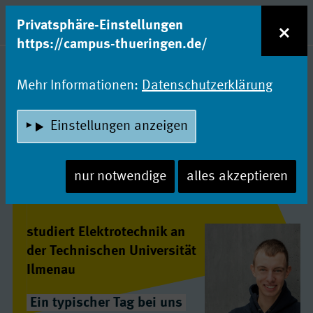
zum Inhalt
Entdecke Dein Studium!
×
Privatsphäre-Einstellungen
Naviga
https://campus-thueringen.de/
StudyTalk-Interviews
Mehr Informationen:
Datenschutzerklärung
INTERVIEW MIT CARSTEN
Carsten
Einstellungen anzeigen
nur notwendige
alles akzeptieren
studiert Elektrotechnik an
der Technischen Universität
Ilmenau
Ein typischer Tag bei uns