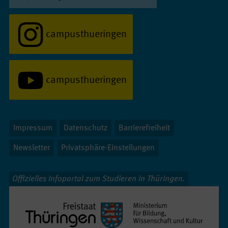
campusthueringen
campusthueringen
Impressum
Datenschutz
Barrierefreiheit
Newsletter
Privatsphäre-Einstellungen
Offizielles Infoportal zum Studieren in Thüringen.