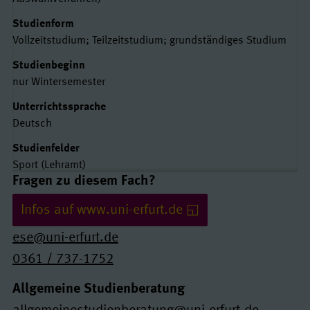
Studienform
Vollzeitstudium; Teilzeitstudium; grundständiges Studium
Studienbeginn
nur Wintersemester
Unterrichtssprache
Deutsch
Studienfelder
Sport (Lehramt)
Links und Kontakte
Fragen zu diesem Fach?
Infos auf www.uni-erfurt.de
ese@uni-erfurt.de
0361 / 737-1752
Allgemeine Studienberatung