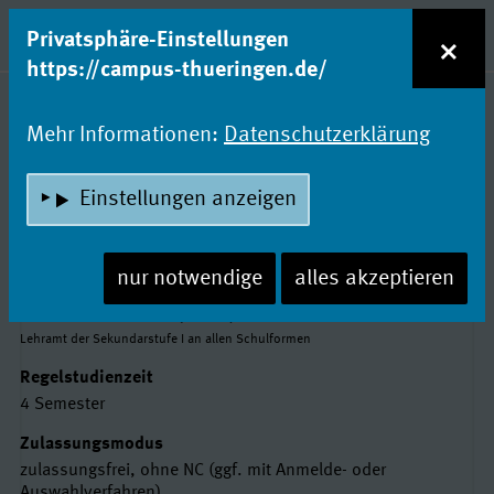
zum Inhalt
Entdecke Dein Studium!
×
Privatsphäre-Einstellungen
Naviga
https://campus-thueringen.de/
Studienfachsuche
Mehr Informationen:
Datenschutzerklärung
SPORT
Einstellungen anzeigen
Universität Erfurt
nur notwendige
alles akzeptieren
Basisdaten
Abschluss
Master of Education (M. Ed.)
Lehramt der Sekundarstufe I an allen Schulformen
Regelstudienzeit
4 Semester
Zulassungsmodus
zulassungsfrei, ohne NC (ggf. mit Anmelde- oder
Auswahlverfahren)