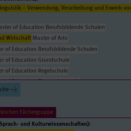
nguistik – Verwendung, Verarbeitung und Erwerb vo
ster of Education Berufsbildende Schulen
d Wirtschaft
Master of Arts
r of Education Berufsbildende Schulen
r of Education Grundschule
r of Education Regelschule
Passende Seiten
r of Education Förderpädagogik
uche
Master of Education Berufsbildende Schulen
r of Education Berufsbildende Schulen
gleichen Fächergruppe
er of Education Förderpädagogik
Sprach- und Kulturwissenschaften):
er of Education Grundschule