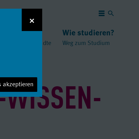
Navigation 
×
 studieren?
Wie studieren?
und
chschulen
//
Städte
Weg zum Studium
-WISSEN-
s akzeptieren