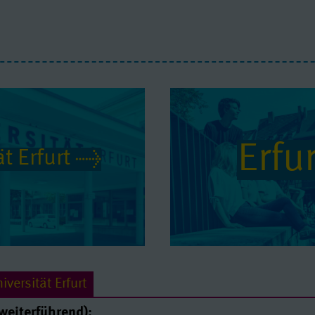
Erfur
t Erfurt
versität Erfurt
weiterführend):