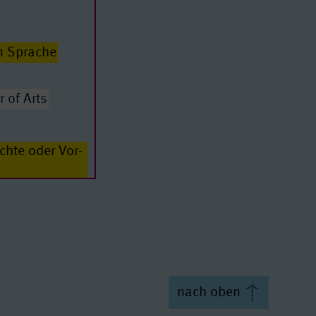
swesen
n Sprache
r of Arts
chte oder Vor-
chulen
r of Arts
nach oben