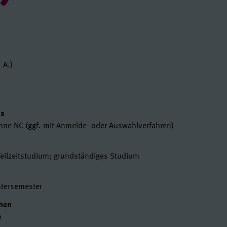
en
 A.)
t
us
ohne NC (ggf. mit Anmelde- oder Auswahlverfahren)
Teilzeitstudium; grundständiges Studium
tersemester
chen
h