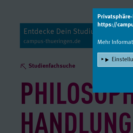
zum Inhalt
Privatsphäre-
https://camp
Entdecke Dein Studium!
campus-thueringen.de
Mehr Informa
Einstell
Studienfachsuche
PHILOSOPH
HANDLUNG