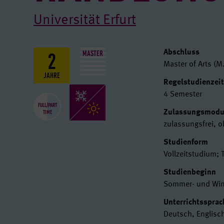
Universität Erfurt
2
Basisdat
MASTER
Abschluss
Master of Arts (M.
JAHRE
Regelstudienzei
4 Semester
FULL/PART
TIME
Zulassungsmod
zulassungsfrei, 
Studienform
Vollzeitstudium; 
Studienbeginn
Sommer- und Win
Unterrichtsspra
Deutsch, Englisc