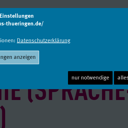
Einstellungen
us-thueringen.de/
Was studieren?
Wo
Studienangebot
Ho
tionen:
Datenschutzerklärung
ungen anzeigen
IE (SPRACHE
nur notwendige
alle
)