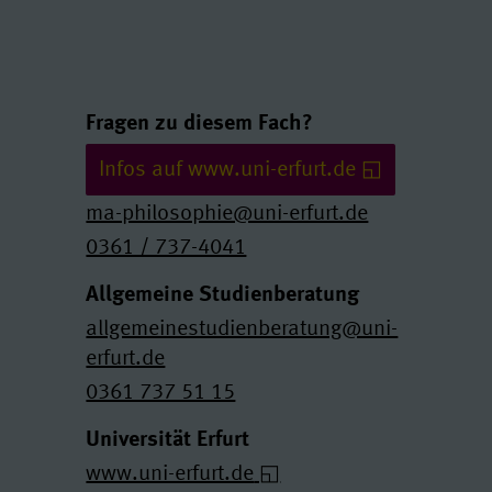
Links und Kontakte
Fragen zu diesem Fach?
Infos auf www.uni-erfurt.de
ma-philosophie@uni-erfurt.de
0361 / 737-4041
Allgemeine Studienberatung
allgemeinestudienberatung@uni-
erfurt.de
0361 737 51 15
Universität Erfurt
www.uni-erfurt.de