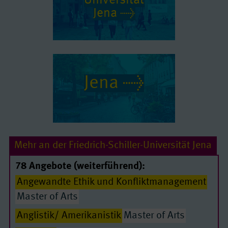
Uni­ver­si­tät
Jena
Jena
Mehr an der Friedrich-Schiller-Universität Jena
78 Angebote (weiterführend):
Angewandte Ethik und Konfliktmanagement
Master of Arts
Anglistik/ Amerikanistik
Master of Arts