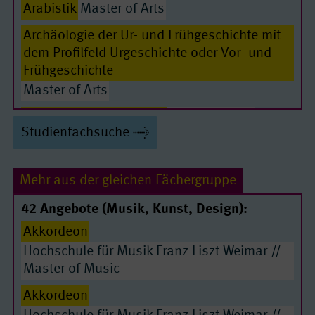
Arabistik
Master of Arts
Archäologie der Ur- und Frühgeschichte mit
dem Profilfeld Urgeschichte oder Vor- und
Passende Seiten
Frühgeschichte
Master of Arts
Archäologie, klassische
Master of Arts
Studienfachsuche
Betriebswirtschaftslehre
Master of Science
Betriebswirtschaftslehre für Ingenieure und
Mehr aus der gleichen Fächergruppe
Naturwissenschaftler
Master of Science
42 Angebote (Musik, Kunst, Design):
Akkordeon
Bildung, Kultur und Anthropologie
Hochschule für Musik Franz Liszt Weimar //
Master of Arts
Master of Music
Biochemistry
Master of Science
Akkordeon
Biogeoscience of the Anthropocene