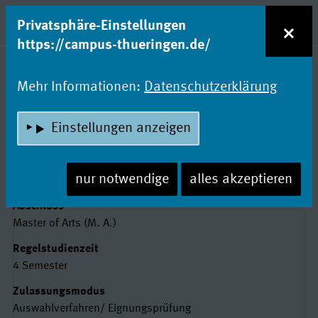
zum Inhalt
Entdecke Dein Studium!
×
Privatsphäre-Einstellungen
Naviga
https://campus-thueringen.de/
Studienfachsuche
Mehr Informationen:
Datenschutzerklärung
KULTURMANAGEMENT
Einstellungen anzeigen
(MUSIKÖKONOMIE)
Friedrich-Schiller-Universität Jena
nur notwendige
alles akzeptieren
Basisdaten
Abschluss
Master of Arts (M. A.)
Regelstudienzeit
4 Semester
Zulassungsmodus
Auswahlverfahren/ Eignungsprüfung