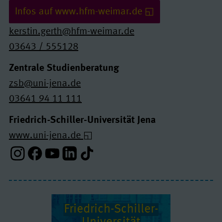
Infos auf www.hfm-weimar.de
kerstin.gerth@hfm-weimar.de
03643 / 555128
Zentrale Studienberatung
zsb@uni-jena.de
03641 94 11 111
Friedrich-Schiller-Universität Jena
www.uni-jena.de
Instagram-Profil
Facebook-Profil
Youtube-Profil
Linkedin-Profil
Tiktok-Profil
Friedrich-Schiller-