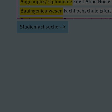
Augenoptik/ Optometrie
Ernst-Abbe-Hochsc
Bauingenieurwesen
Fachhochschule Erfurt 
Bauingenieurwesen
Bauhaus-Universität W
Studienfachsuche
Betriebswirtschaftslehre mit technischer Or
Technische Universität Ilmenau // Bachelor
Biochemie/ Molekularbiologie
Friedrich-Schiller-Universität Jena // Bache
Biogeowissenschaften
Friedrich-Schiller-Universität Jena // Bache
Bioinformatik
Friedrich-Schiller-Universität Jena // Bache
Biologie
Friedrich-Schiller-Universität Jena // Lehr