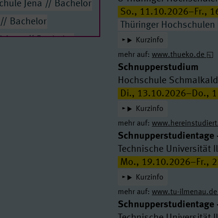
hule Jena // Bachelor
So., 11.10.2026–Fr., 
// Bachelor
Thüringer Hochschulen
eimar // Bachelor
Kurzinfo
mehr auf:
www.thueko.de
ientierung
Schnupperstudium
Hochschule Schmalkal
Di., 13.10.2026–Do., 
lor of Science
Kurzinfo
mehr auf:
www.hereinstudiert
Schnupperstudientage 
lor of Science
Technische Universität 
Mo., 19.10.2026–Fr., 
lor of Science
Kurzinfo
mehr auf:
www.tu-ilmenau.de
amt an Regelschulen
Schnupperstudientage 
Technische Universität 