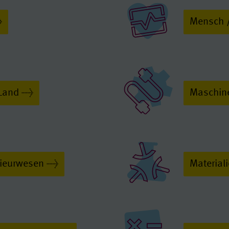
Mensch 
 Land
Maschine
nieurwesen
Materiali