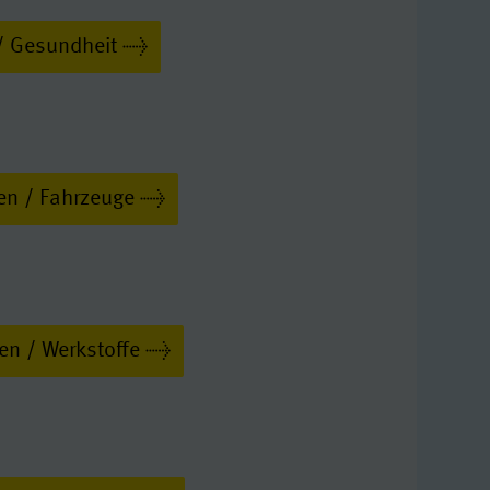
/ Gesundheit
n / Fahrzeuge
en / Werkstoffe