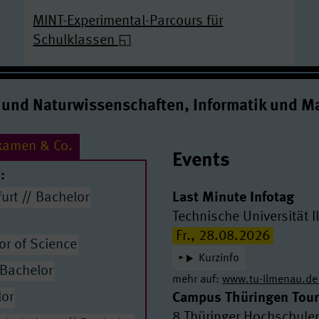
MINT-Experimental-Parcours für
Schulklassen
 mal Lauren & Hannes, was passiert im Labor?
 und Naturwissenschaften, Informatik und M
examen & Co.
Events
:
urt // Bachelor
Last Minute Infotag
Technische Universität 
Fr., 28.08.2026
lor of Science
ben
Kurzinfo
e.com
 Bachelor
mehr auf:
www.tu-ilmenau.de
lor
Campus Thüringen Tour
8 Thüringer Hochschule