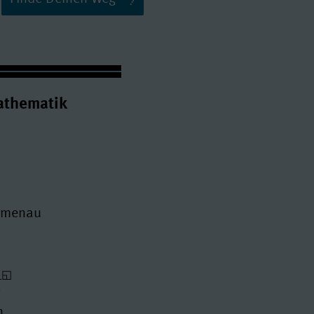
athematik
Ilmenau
n