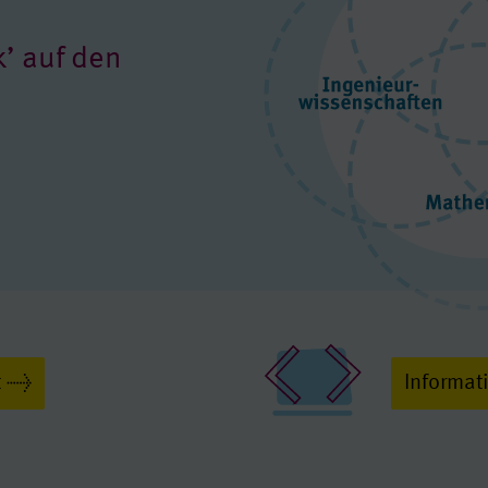
k’ auf den
t
Informat