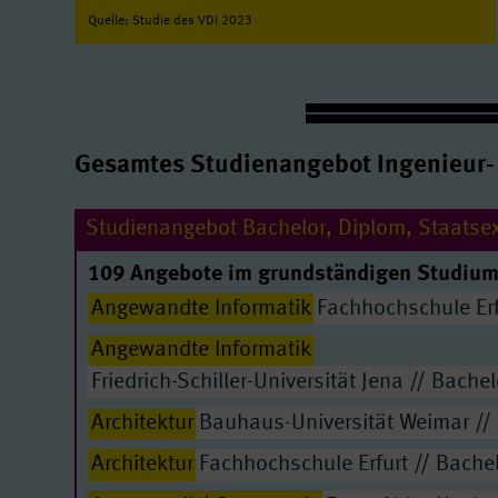
Quelle: Studie des VDI 2023
StudyLife - Ausstattung | Sagt
Gesamtes Studienangebot Ingenieur-
Studienangebot Bachelor, Diplom, Staats
109 Angebote im grundständigen Studium
Angewandte Informatik
Fachhochschule Erf
Angewandte Informatik
Friedrich-Schiller-Universität Jena // Bache
Youtube/ Video: erlau
Quelle:
www.youtube-nocooki
Architektur
Bauhaus-Universität Weimar //
Architektur
Fachhochschule Erfurt // Bache