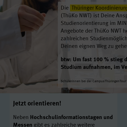
Die
Thüringer Koordinierun
(ThüKo NWT) ist Deine Ans
Studienorientierung im MIN
Angebote der ThüKo NWT hel
zahlreichen Studienmöglich
Deinen eignen Weg zu geh
btw: Um fast 100 % stieg d
Studium aufnahmen, im Ve
Schülerinnen bei der CampusThüringenTour 
Jetzt orientieren!
Neben
Hochschulinformationstagen und
Messen
gibt es zahlreiche weitere